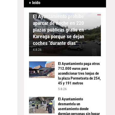
+ leído
APARCAMIENTO
El Ayuntamiento prohíbe
aparcar de noche en 220
plazas públicas gratis en
Kareaga porque se dejan
coches "durante días"
4.8.26
El Ayuntamiento paga otros
712.000 euros para
acondicionar tres lonjas de
la plaza Pormetxeta de 254,
45 y 191 metros
5.8.26
El Ayuntamiento
desmantela un
asentamiento donde
dormían personas sin hogar