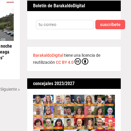
Boletín de BarakaldoDigital
suscríbete
 noche
reaga
BarakaldoDigital
tiene una licencia de
s"
reutilización
CC BY 4.0
concejales 2023/2027
 Siguiente