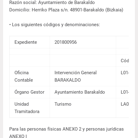
Razón social: Ayuntamiento de Barakaldo
Domicilio: Herriko Plaza s/n. 48901-Barakaldo (Bizkaia)
• Los siguientes códigos y denominaciones:
Expediente
201800956
Código 
Oficina
Intervención General
L014801
Contable
BARAKALDO
Órgano Gestor
Ayuntamiento Barakaldo
L014801
Unidad
Turismo
LA0007
Tramitadora
Para las personas físicas ANEXO 2 y personas jurídicas
ANEXO I