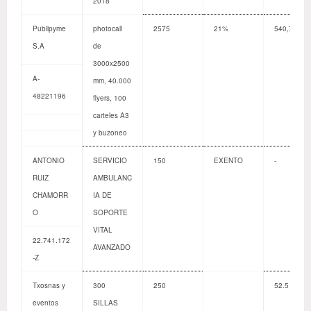
2018
Publipyme
photocall
2575
21%
540,75
S.A
de
3000x2500
A-
mm, 40.000
48221196
flyers, 100
carteles A3
y buzoneo
ANTONIO
SERVICIO
150
EXENTO
-
RUIZ
AMBULANC
CHAMORR
IA DE
O
SOPORTE
VITAL
22.741.172
AVANZADO
-Z
Txosnas y
300
250
52.5
eventos
SILLAS