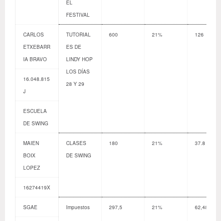
EL
FESTIVAL
CARLOS
TUTORIAL
600
21%
126
ETXEBARR
ES DE
IA BRAVO
LINDY HOP
LOS DÍAS
16.048.815
28 Y 29
J
ESCUELA
DE SWING
MAIEN
CLASES
180
21%
37.8
BOIX
DE SWING
LOPEZ
16274419X
SGAE
Impuestos
297,5
21%
62,48