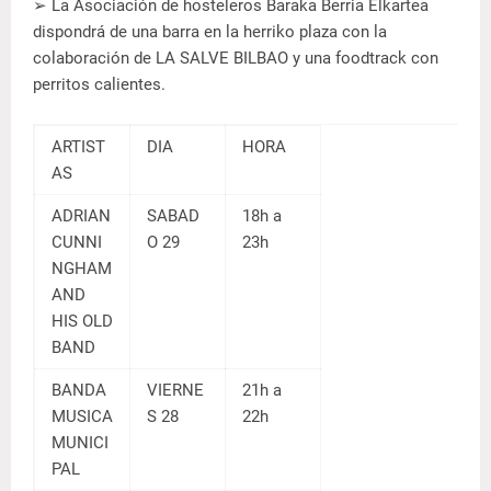
➢ La Asociación de hosteleros Baraka Berria Elkartea
dispondrá de una barra en la herriko plaza con la
colaboración de LA SALVE BILBAO y una foodtrack con
perritos calientes.
ARTIST
DIA
HORA
AS
ADRIAN
SABAD
18h a
CUNNI
O 29
23h
NGHAM
AND
HIS OLD
BAND
BANDA
VIERNE
21h a
MUSICA
S 28
22h
MUNICI
PAL