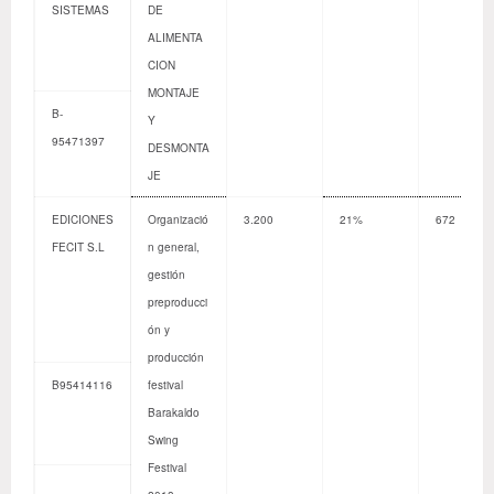
SISTEMAS
DE
ALIMENTA
CION
MONTAJE
B-
Y
95471397
DESMONTA
JE
EDICIONES
Organizació
3.200
21%
672
FECIT S.L
n general,
gestión
preproducci
ón y
producción
B95414116
festival
Barakaldo
Swing
Festival