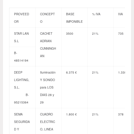
PROVEED
CONCEPT
BASE
% IVA
IVA
OR
O
IMPONIBLE
STAR LAN
CACHET
3500
21%
735
S.L
ADRIAN
CUNNINGH
B-
AN
48514194
DEEP
Iluminación
6.375 €
21%
1.338,75 €
LIGHTING,
Y SONIDO
S.L.
para LOS
B-
DIAS 28 y
95215364
29
SEMA
CUADRO
1.800 €
21%
378
SEGURIDA
ELECTRIC
D Y
O, LINEA