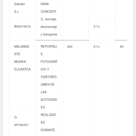
Ederlan
PARA
S.L
CONCIERT
O, montaje,
B95579470
21%
desmontaje
y transporte
MALAMUE
REPORTAJ
300
21%
63
RTE
E
MUSIKA
FOTOGRÁF
ELKARTEA
ICO Y
VIDEORES
UMEN DE
LAS
ACTIVIDAD
ES
REALIZAD
G-
AS
95794251
DURANTE