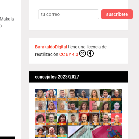
suscríbete
' Makala
).
BarakaldoDigital
tiene una licencia de
reutilización
CC BY 4.0
concejales 2023/2027