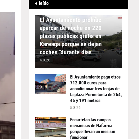
+ leído
APARCAMIENTO
El Ayuntamiento prohíbe
aparcar de noche en 220
plazas públicas gratis en
Kareaga porque se dejan
coches "durante días"
4.8.26
El Ayuntamiento paga otros
712.000 euros para
acondicionar tres lonjas de
la plaza Pormetxeta de 254,
45 y 191 metros
5.8.26
Encartelan las rampas
mecánicas de Nafarroa
porque llevan un mes sin
funcionar