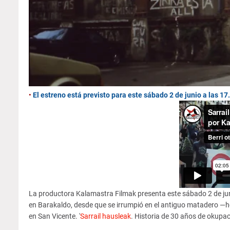
•
El estreno está previsto para este sábado 2 de junio a las 
La productora Kalamastra Filmak presenta este sábado 2 de jun
en Barakaldo, desde que se irrumpió en el antiguo matadero —ho
en San Vicente. '
Sarrail hausleak
. Historia de 30 años de okupació