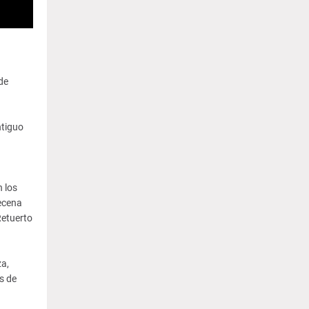
de
ntiguo
 los
decena
Retuerto
za,
s de