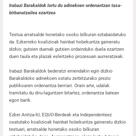
Irabazi Barakaldok lortu du adinekoen ordenantzan tasa-
birbanatzailea ezartzea
Testua arratsalde honetako osoko bilkuran eztabaidatuko
da. Ezkerreko koalizioak hainbat hobekuntza gaineratu
dizkio; gutxien duenak gutxien ordainduko duela ezartzen
duen taula eta plazak esleitzeko prozesuan aurreratzeak.
Irabazi Barakaldok bederatzi emendakin egin dizkio
Barakaldoko adinekoen ostatu zerbitzurako prezio
publikoaren ordenantza berriari. Orain arte, udalak
tramitatu du diru-laguntzen bitartez, ordenantza batean
egon barik.
Ezker Anitza-IU, EQUO-Berdeak eta Independenteez
osatutako koalizioak hainbat hobekuntza gaineratu dizkio
testuari, arratsalde honetako osoko bilkuran