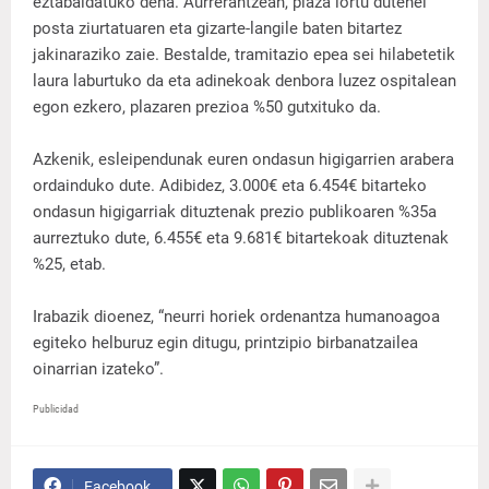
eztabaidatuko dena. Aurrerantzean, plaza lortu dutenei
posta ziurtatuaren eta gizarte-langile baten bitartez
jakinaraziko zaie. Bestalde, tramitazio epea sei hilabetetik
laura laburtuko da eta adinekoak denbora luzez ospitalean
egon ezkero, plazaren prezioa %50 gutxituko da.
Azkenik, esleipendunak euren ondasun higigarrien arabera
ordainduko dute. Adibidez, 3.000€ eta 6.454€ bitarteko
ondasun higigarriak dituztenak prezio publikoaren %35a
aurreztuko dute, 6.455€ eta 9.681€ bitartekoak dituztenak
%25, etab.
Irabazik dioenez, “neurri horiek ordenantza humanoagoa
egiteko helburuz egin ditugu, printzipio birbanatzailea
oinarrian izateko”.
Publicidad
Facebook