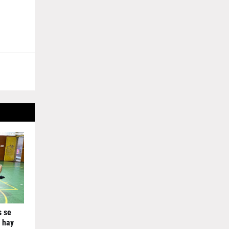
s se
 hay