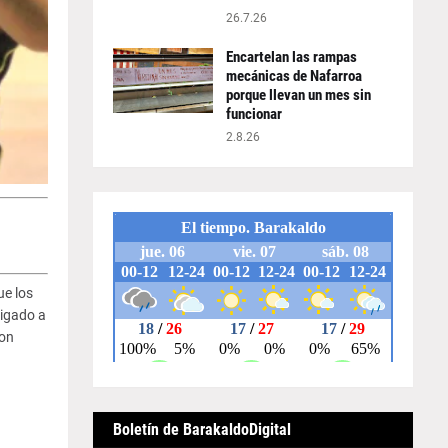
26.7.26
Encartelan las rampas
mecánicas de Nafarroa
porque llevan un mes sin
funcionar
2.8.26
ue los
ligado a
con
Boletín de BarakaldoDigital