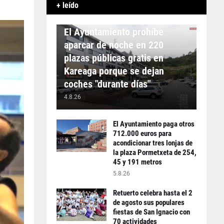
+ leído
APARCAMIENTO
El Ayuntamiento prohíbe
aparcar de noche en 220
plazas públicas gratis en
Kareaga porque se dejan
coches "durante días"
4.8.26
El Ayuntamiento paga otros
712.000 euros para
acondicionar tres lonjas de
la plaza Pormetxeta de 254,
45 y 191 metros
5.8.26
Retuerto celebra hasta el 2
de agosto sus populares
fiestas de San Ignacio con
70 actividades