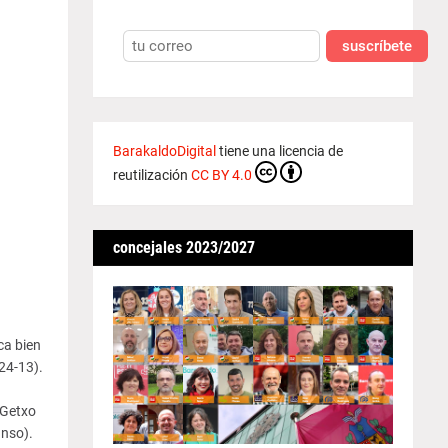
suscríbete
BarakaldoDigital
tiene una licencia de
reutilización
CC BY 4.0
concejales 2023/2027
ca bien
24-13).
 Getxo
anso).