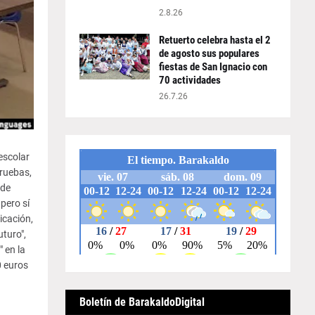
2.8.26
Retuerto celebra hasta el 2
de agosto sus populares
fiestas de San Ignacio con
70 actividades
26.7.26
escolar
pruebas,
 de
pero sí
icación,
turo",
 en la
0 euros
Boletín de BarakaldoDigital