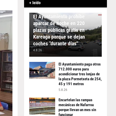
+ leído
APARCAMIENTO
El Ayuntamiento prohíbe
aparcar de noche en 220
plazas públicas gratis en
Kareaga porque se dejan
coches "durante días"
4.8.26
El Ayuntamiento paga otros
712.000 euros para
acondicionar tres lonjas de
la plaza Pormetxeta de 254,
45 y 191 metros
5.8.26
Encartelan las rampas
mecánicas de Nafarroa
porque llevan un mes sin
funcionar