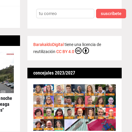
suscríbete
BarakaldoDigital
tiene una licencia de
reutilización
CC BY 4.0
concejales 2023/2027
 noche
reaga
s"