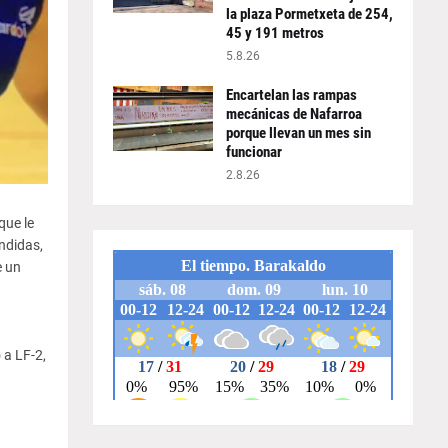
la plaza Pormetxeta de 254,
45 y 191 metros
5.8.26
Encartelan las rampas
mecánicas de Nafarroa
porque llevan un mes sin
funcionar
2.8.26
que le
endidas,
e un
 a LF-2,