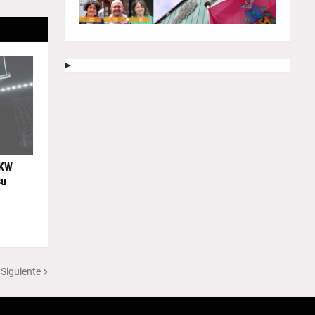
 KW
su
 Siguiente