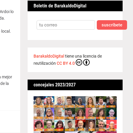
Boletín de BarakaldoDigital
Ardoi lo
da.
suscríbete
local.
BarakaldoDigital
tiene una licencia de
a
reutilización
CC BY 4.0
a mejor
de la
concejales 2023/2027