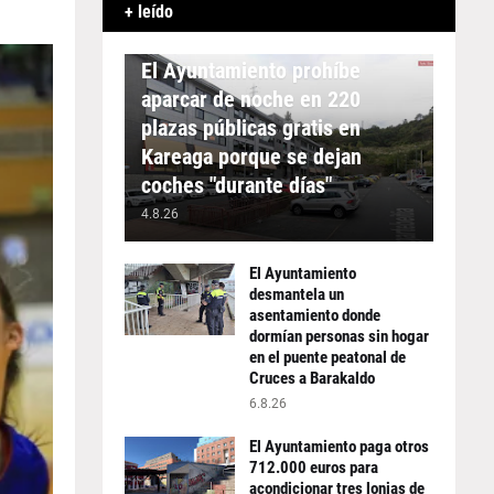
+ leído
APARCAMIENTO
El Ayuntamiento prohíbe
aparcar de noche en 220
plazas públicas gratis en
Kareaga porque se dejan
coches "durante días"
4.8.26
El Ayuntamiento
desmantela un
asentamiento donde
dormían personas sin hogar
en el puente peatonal de
Cruces a Barakaldo
6.8.26
El Ayuntamiento paga otros
712.000 euros para
acondicionar tres lonjas de