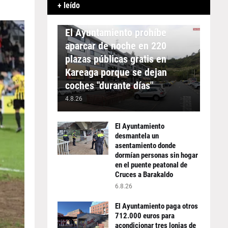
+ leído
APARCAMIENTO
El Ayuntamiento prohíbe
aparcar de noche en 220
plazas públicas gratis en
Kareaga porque se dejan
coches "durante días"
4.8.26
El Ayuntamiento
desmantela un
asentamiento donde
dormían personas sin hogar
en el puente peatonal de
Cruces a Barakaldo
6.8.26
El Ayuntamiento paga otros
712.000 euros para
acondicionar tres lonjas de