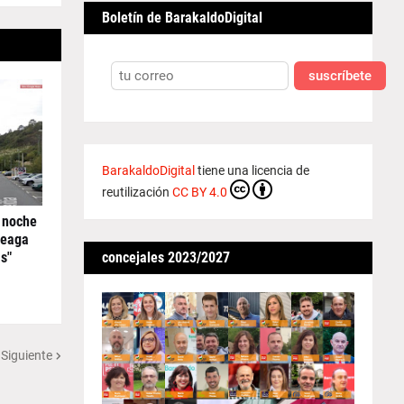
Boletín de BarakaldoDigital
suscríbete
BarakaldoDigital
tiene una licencia de
reutilización
CC BY 4.0
 noche
reaga
concejales 2023/2027
s"
 Siguiente