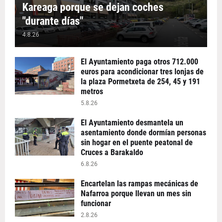
Kareaga porque se dejan coches
"durante días"
4.8.26
El Ayuntamiento paga otros 712.000
euros para acondicionar tres lonjas de
la plaza Pormetxeta de 254, 45 y 191
metros
5.8.26
El Ayuntamiento desmantela un
asentamiento donde dormían personas
sin hogar en el puente peatonal de
Cruces a Barakaldo
6.8.26
Encartelan las rampas mecánicas de
Nafarroa porque llevan un mes sin
funcionar
2.8.26