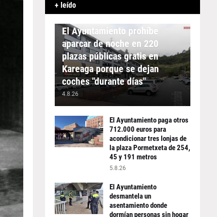
+ leído
APARCAMIENTO
El Ayuntamiento prohíbe
aparcar de noche en 220
plazas públicas gratis en
Kareaga porque se dejan
coches "durante días"
4.8.26
El Ayuntamiento paga otros
712.000 euros para
acondicionar tres lonjas de
la plaza Pormetxeta de 254,
45 y 191 metros
5.8.26
El Ayuntamiento
desmantela un
asentamiento donde
dormían personas sin hogar