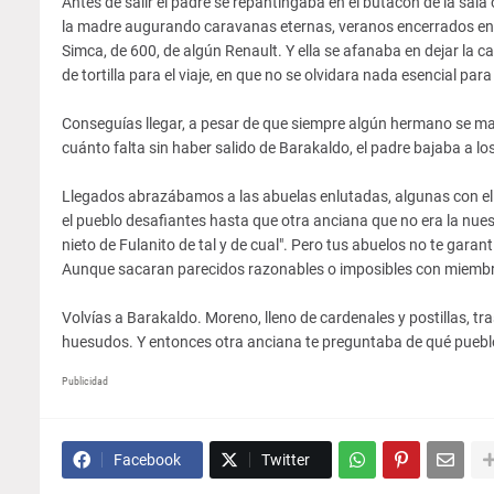
Antes de salir el padre se repantingaba en el butacón de la sala 
la madre augurando caravanas eternas, veranos encerrados en un
Simca, de 600, de algún Renault. Y ella se afanaba en dejar la c
de tortilla para el viaje, en que no se olvidara nada esencial para
Conseguías llegar, a pesar de que siempre algún hermano se ma
cuánto falta sin haber salido de Barakaldo, el padre bajaba a los
Llegados abrazábamos a las abuelas enlutadas, algunas con el b
el pueblo desafiantes hasta que otra anciana que no era la nuestr
nieto de Fulanito de tal y de cual". Pero tus abuelos no te garan
Aunque sacaran parecidos razonables o imposibles con miembro
Volvías a Barakaldo. Moreno, lleno de cardenales y postillas, t
huesudos. Y entonces otra anciana te preguntaba de qué pueblo 
Publicidad
Facebook
Twitter