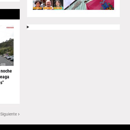
 noche
reaga
s"
 Siguiente