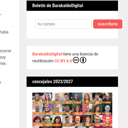
Boletín de BarakaldoDigital
"
suscríbete
ntaba
ecorrer
BarakaldoDigital
tiene una licencia de
 soy
reutilización
CC BY 4.0
tes.
concejales 2023/2027
y