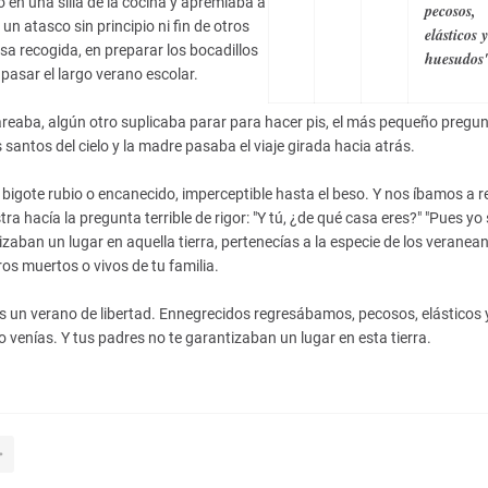
o en una silla de la cocina y apremiaba a
pecosos,
 atasco sin principio ni fin de otros
elásticos y
asa recogida, en preparar los bocadillos
huesudos
 pasar el largo verano escolar.
reaba, algún otro suplicaba parar para hacer pis, el más pequeño pregu
 santos del cielo y la madre pasaba el viaje girada hacia atrás.
igote rubio o encanecido, imperceptible hasta el beso. Y nos íbamos a r
a hacía la pregunta terrible de rigor: "Y tú, ¿de qué casa eres?" "Pues yo
tizaban un lugar en aquella tierra, pertenecías a la especie de los veranean
s muertos o vivos de tu familia.
ras un verano de libertad. Ennegrecidos regresábamos, pecosos, elásticos 
venías. Y tus padres no te garantizaban un lugar en esta tierra.