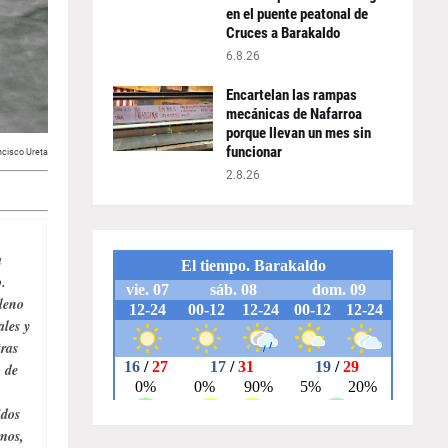
en el puente peatonal de
Cruces a Barakaldo
6.8.26
Encartelan las rampas
mecánicas de Nafarroa
porque llevan un mes sin
funcionar
ncisco Ureta
2.8.26
a
.
leno
ales y
tras
 de
dos
mos,