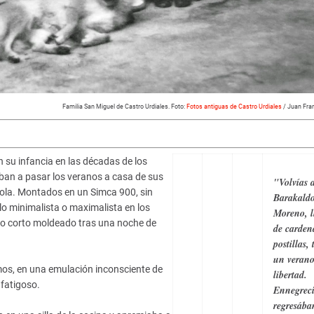
Familia San Miguel de Castro Urdiales. Foto:
Fotos antiguas de Castro Urdiales
/ Juan Fra
 su infancia en las décadas de los
iban a pasar los veranos a casa de sus
"
Volvías 
ola. Montados en un Simca 900, sin
Barakaldo
lo minimalista o maximalista en los
Moreno, l
elo corto moldeado tras una noche de
de carden
postillas, 
un verano
os, en una emulación inconsciente de
libertad.
 fatigoso.
Ennegreci
regresába