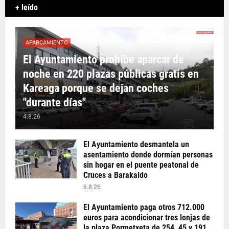
+ leído
APARCAMIENTO
El Ayuntamiento prohíbe aparcar de
noche en 220 plazas públicas gratis en
Kareaga porque se dejan coches
"durante días"
4.8.26
El Ayuntamiento desmantela un
asentamiento donde dormían personas
sin hogar en el puente peatonal de
Cruces a Barakaldo
6.8.26
El Ayuntamiento paga otros 712.000
euros para acondicionar tres lonjas de
la plaza Pormetxeta de 254, 45 y 191