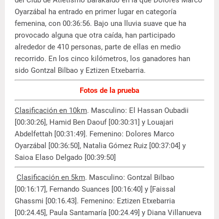
Oyarzábal ha entrado en primer lugar en categoría
femenina, con 00:36:56. Bajo una lluvia suave que ha
provocado alguna que otra caída, han participado
alrededor de 410 personas, parte de ellas en medio
recorrido. En los cinco kilómetros, los ganadores han
sido Gontzal Bilbao y Eztizen Etxebarria.
Fotos de la prueba
Clasificación en 10km
. Masculino: El Hassan Oubadii
[00:30:26], Hamid Ben Daouf [00:30:31] y Louajari
Abdelfettah [00:31:49]. Femenino: Dolores Marco
Oyarzábal [00:36:50], Natalia Gómez Ruiz [00:37:04] y
Saioa Elaso Delgado [00:39:50]
Clasificación en 5km
. Masculino: Gontzal Bilbao
[00:16:17], Fernando Suances [00:16:40] y [Faissal
Ghassmi [00:16.43]. Femenino: Eztizen Etxebarria
[00:24.45], Paula Santamaría [00:24.49] y Diana Villanueva