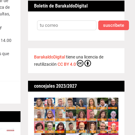
ar de
Boletín de BarakaldoDigital
ca de
ultas,
suscríbete
y
a 14.00
s que
BarakaldoDigital
tiene una licencia de
reutilización
CC BY 4.0
concejales 2023/2027