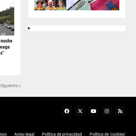
 noche
reaga
s"
 Siguiente
mos
Aviso legal
Política de privacidad
Política de 'cookies'