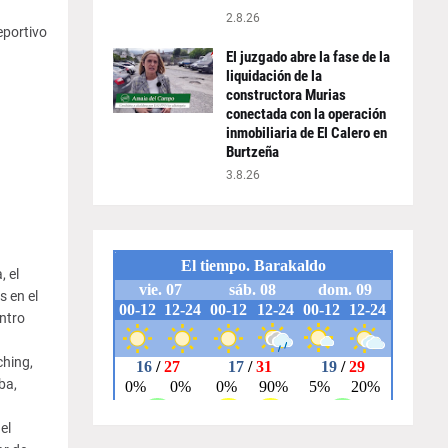
2.8.26
eportivo
El juzgado abre la fase de la
liquidación de la
constructora Murias
conectada con la operación
inmobiliaria de El Calero en
Burtzeña
3.8.26
 el
s en el
entro
ching,
ba,
el