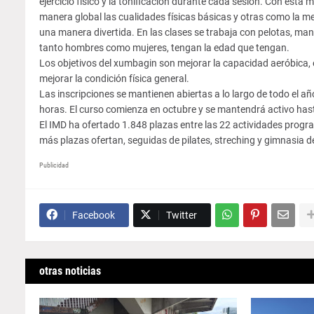
ejercicio físico y la tonificación durante cada sesión. Con esta
manera global las cualidades físicas básicas y otras como la m
una manera divertida. En las clases se trabaja con pelotas, man
tanto hombres como mujeres, tengan la edad que tengan.
Los objetivos del xumbagin son mejorar la capacidad aeróbica, el
mejorar la condición física general.
Las inscripciones se mantienen abiertas a lo largo de todo el año
horas. El curso comienza en octubre y se mantendrá activo hast
El IMD ha ofertado 1.848 plazas entre las 22 actividades progr
más plazas ofertan, seguidas de pilates, streching y gimnasia 
Publicidad
Facebook
Twitter
otras noticias