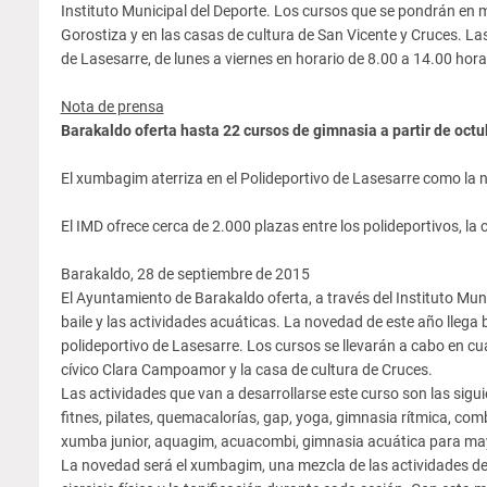
Instituto Municipal del Deporte. Los cursos que se pondrán en m
Gorostiza y en las casas de cultura de San Vicente y Cruces. Las 
de Lasesarre, de lunes a viernes en horario de 8.00 a 14.00 hora
Nota de prensa
Barakaldo oferta hasta 22 cursos de gimnasia a partir de octu
El xumbagim aterriza en el Polideportivo de Lasesarre como la
El IMD ofrece cerca de 2.000 plazas entre los polideportivos, la
Barakaldo, 28 de septiembre de 2015
El Ayuntamiento de Barakaldo oferta, a través del Instituto Mun
baile y las actividades acuáticas. La novedad de este año llega 
polideportivo de Lasesarre. Los cursos se llevarán a cabo en cuat
cívico Clara Campoamor y la casa de cultura de Cruces.
Las actividades que van a desarrollarse este curso son las sig
fitnes, pilates, quemacalorías, gap, yoga, gimnasia rítmica, comb
xumba junior, aquagim, acuacombi, gimnasia acuática para may
La novedad será el xumbagim, una mezcla de las actividades de