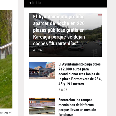
+ leído
APARCAMIENTO
El Ayuntamiento prohíbe
aparcar de noche en 220
plazas públicas gratis en
Kareaga porque se dejan
coches "durante días"
4.8.26
El Ayuntamiento paga otros
712.000 euros para
acondicionar tres lonjas de
la plaza Pormetxeta de 254,
45 y 191 metros
5.8.26
Encartelan las rampas
mecánicas de Nafarroa
porque llevan un mes sin
niza el
funcionar