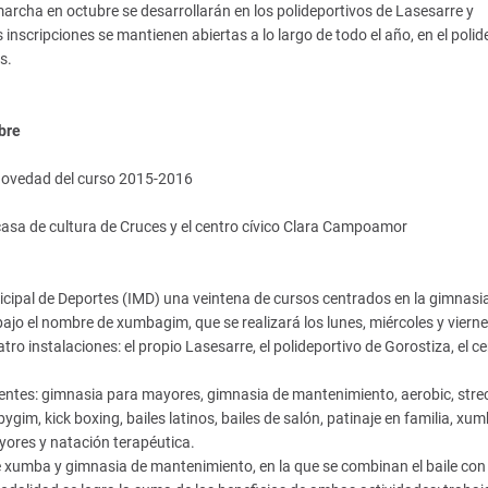
archa en octubre se desarrollarán en los polideportivos de Lasesarre y
inscripciones se mantienen abiertas a lo largo de todo el año, en el polid
s.
bre
 novedad del curso 2015-2016
 casa de cultura de Cruces y el centro cívico Clara Campoamor
icipal de Deportes (IMD) una veintena de cursos centrados en la gimnasia,
bajo el nombre de xumbagim, que se realizará los lunes, miércoles y vierne
ro instalaciones: el propio Lasesarre, el polideportivo de Gorostiza, el c
uientes: gimnasia para mayores, gimnasia de mantenimiento, aerobic, stre
ygim, kick boxing, bailes latinos, bailes de salón, patinaje en familia, xum
ores y natación terapéutica.
 xumba y gimnasia de mantenimiento, en la que se combinan el baile con 