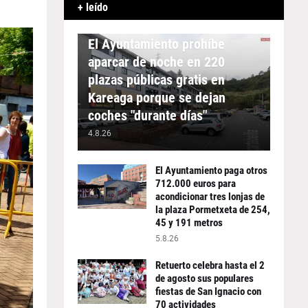
+ leído
APARCAMIENTO
El Ayuntamiento prohíbe
aparcar de noche en 220
plazas públicas gratis en
Kareaga porque se dejan
coches "durante días"
4.8.26
El Ayuntamiento paga otros
712.000 euros para
acondicionar tres lonjas de
la plaza Pormetxeta de 254,
45 y 191 metros
5.8.26
Retuerto celebra hasta el 2
de agosto sus populares
fiestas de San Ignacio con
70 actividades