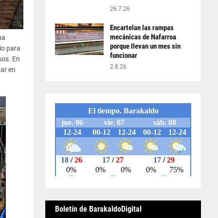
26.7.26
Encartelan las rampas
mecánicas de Nafarroa
ha
porque llevan un mes sin
io para
funcionar
sos. En
2.8.26
uar en
Boletín de BarakaldoDigital