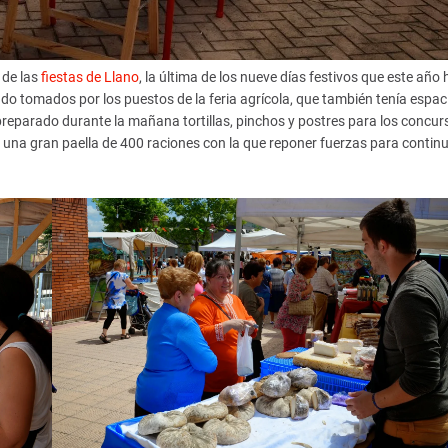
 de las
fiestas de Llano
, la última de los nueve días festivos que este año 
tado tomados por los puestos de la feria agrícola, que también tenía espac
n preparado durante la mañana tortillas, pinchos y postres para los concur
na' una gran paella de 400 raciones con la que reponer fuerzas para contin