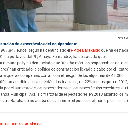
Foto: Par
tratación de espectáculos del equipamiento
•
de 997.847 euros, según ha denunciado el
PP de Barakaldo
que ha destac
22%. La portavoz del PP, Amaya Fernández, ha destacado que el
sala muncipal y ha denunciado que "un año más, los responsables de la s
es' han criticado la política de contratación llevada a cabo por el Teatr
 para que las compañías corran con el riesgo. De los algo más de 49.000
00 han acudido a los espectáculos teatrales, un 22% menos que en 2012
 por el aumento de los espectadores en los espectáculos escolares, el ci
anda Municipal. Así, la cifra total de espectadores en 2013 alcanzó los 4
atro Barakaldo no acaba de calar entre el público del municipio, ni en el 
ual del Teatro Barakaldo