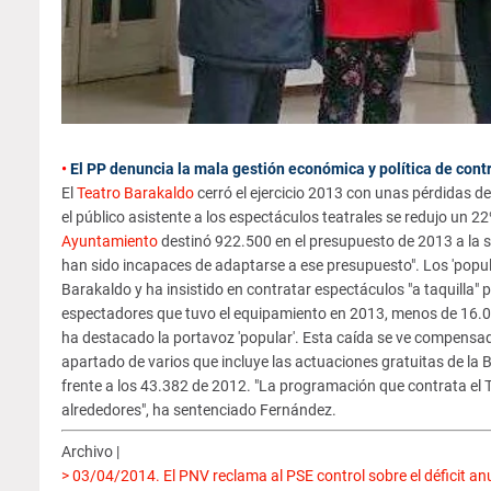
•
El PP denuncia la mala gestión económica y política de con
El
Teatro Barakaldo
cerró el ejercicio 2013 con unas pérdidas 
el público asistente a los espectáculos teatrales se redujo un 
Ayuntamiento
destinó 922.500 en el presupuesto de 2013 a la 
han sido incapaces de adaptarse a ese presupuesto". Los 'popular
Barakaldo y ha insistido en contratar espectáculos "a taquilla"
espectadores que tuvo el equipamiento en 2013, menos de 16.0
ha destacado la portavoz 'popular'. Esta caída se ve compensada
apartado de varios que incluye las actuaciones gratuitas de la B
frente a los 43.382 de 2012. "La programación que contrata el Te
alrededores", ha sentenciado Fernández.
Archivo |
> 03/04/2014. El PNV reclama al PSE control sobre el déficit an