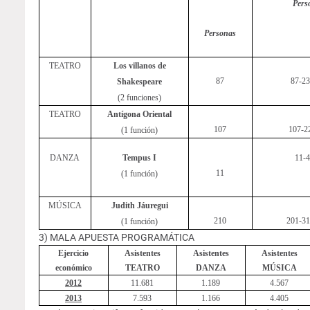
Pers
Personas
TEATRO
Los villanos de
87
87-23
Shakespeare
(2 funciones)
TEATRO
Antígona Oriental
107
107-2
(1 función)
DANZA
Tempus I
11-4
11
(1 función)
MÚSICA
Judith Jáuregui
210
201-31
(1 función)
3) MALA APUESTA PROGRAMÁTICA
Ejercicio
Asistentes
Asistentes
Asistentes
económico
TEATRO
DANZA
MÚSICA
2012
11.681
1.189
4.567
2013
7.593
1.166
4.405