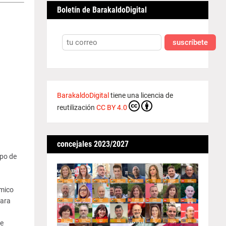
Boletín de BarakaldoDigital
suscríbete
BarakaldoDigital
tiene una licencia de
reutilización
CC BY 4.0
concejales 2023/2027
ipo de
ómico
para
se