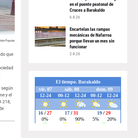
en el puente peatonal de
Cruces a Barakaldo
6.8.26
Encartelan las rampas
mecánicas de Nafarroa
porque llevan un mes sin
tido Popular
funcionar
ado que
2.8.26
ociedad
o
, según
ne y el
9.218,
de