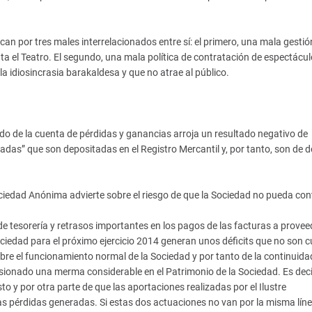
an por tres males interrelacionados entre sí: el primero, una mala gestió
 el Teatro. El segundo, una mala política de contratación de espectáculos
a idiosincrasia barakaldesa y que no atrae al público.
do de la cuenta de pérdidas y ganancias arroja un resultado negativo de
das” que son depositadas en el Registro Mercantil y, por tanto, son de 
Sociedad Anónima advierte sobre el riesgo de que la Sociedad no pueda con
 de tesorería y retrasos importantes en los pagos de las facturas a provee
ociedad para el próximo ejercicio 2014 generan unos déficits que no son c
bre el funcionamiento normal de la Sociedad y por tanto de la continuidad
sionado una merma considerable en el Patrimonio de la Sociedad. Es decir
o y por otra parte de que las aportaciones realizadas por el Ilustre
 pérdidas generadas. Si estas dos actuaciones no van por la misma líne