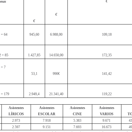
€
onas
€
€
 = 64
945,60
6.988,00
109,18
2 = 85
1.427,85
14.650,00
172,35
 = 7
53,1
990€
141,42
 = 179
2.949,4
21.341,40
119,22
Asistentes
Asistentes
Asistentes
Asistentes
LÍRICOS
ESCOLAR
CINE
VARIOS
T
2.973
7.918
5.383
9.671
43
2.597
9.151
7.693
16.673
49