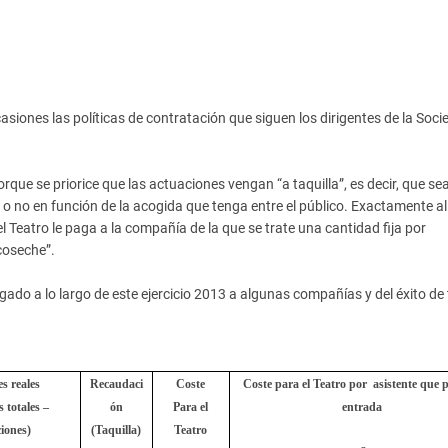
asiones las políticas de contratación que siguen los dirigentes de la Soc
 se priorice que las actuaciones vengan “a taquilla”, es decir, que sea
 o no en función de la acogida que tenga entre el público. Exactamente al
l Teatro le paga a la compañía de la que se trate una cantidad fija por
coseche”.
ado a lo largo de este ejercicio 2013 a algunas compañías y del éxito de 
es reales
Recaudaci
Coste
Coste para el Teatro por
asistente que 
s totales –
ón
Para el
entrada
ciones)
(Taquilla)
Teatro