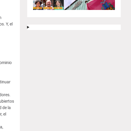
n
. Y, el
dominio
tinuar
dores.
ubiertos
 de la
, el
a,