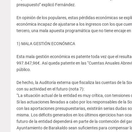
presupuesto” explicó Fernández.
En opinión de los populares, estas pérdidas económicas se explic
económica incapaz de ajustarse a los ingresos con los que cuenta
tercero, una mala apuesta programática que no tiene encaje en l
1) MALA GESTIÓN ECONÓMICA
Esta mala gestión económica es patente toda vez que el resulta
997.847,96€. Así queda patente en las “Cuentas Anuales Abrevia
público.
De hecho, la Auditoría externa que fiscaliza las cuentas de la 
con su actividad en el futuro (nota 7):
“La situación actual de la entidad es muy crítica, con tensiones
Si las actuaciones llevadas a cabo por los responsables de la S
con las aportaciones presupuestarias, existirán serias dudas so
misma. Los déficits generados en los últimos ejercicios han oca
futuro de la entidad dependerá en parte de la contención del gast
Ayuntamiento de Barakaldo sean suficientes para compensar las