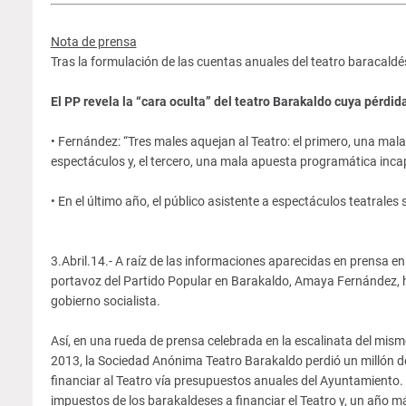
Nota de prensa
Tras la formulación de las cuentas anuales del teatro baracaldé
El PP revela la “cara oculta” del teatro Barakaldo cuya pérdid
• Fernández: “Tres males aquejan al Teatro: el primero, una mal
espectáculos y, el tercero, una mala apuesta programática incap
• En el último año, el público asistente a espectáculos teatrales
3.Abril.14.- A raíz de las informaciones aparecidas en prensa en 
portavoz del Partido Popular en Barakaldo, Amaya Fernández, ha 
gobierno socialista.
Así, en una rueda de prensa celebrada en la escalinata del mis
2013, la Sociedad Anónima Teatro Barakaldo perdió un millón 
financiar al Teatro vía presupuestos anuales del Ayuntamiento.
impuestos de los barakaldeses a financiar el Teatro y, un año m