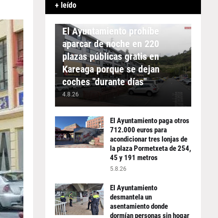
+ leído
APARCAMIENTO
El Ayuntamiento prohíbe
aparcar de noche en 220
plazas públicas gratis en
Kareaga porque se dejan
coches "durante días"
4.8.26
El Ayuntamiento paga otros
712.000 euros para
acondicionar tres lonjas de
la plaza Pormetxeta de 254,
45 y 191 metros
5.8.26
El Ayuntamiento
desmantela un
asentamiento donde
dormían personas sin hogar