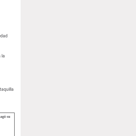
iedad
 la
taquilla
pagó su