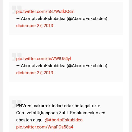
pic.twitter.com/nG7WutkKGm
— AbortatzekoEskubidea (@AbortoEskubidea)
diciembre 27, 2013
pic.twitter.com/hsVWIU54yl
— AbortatzekoEskubidea (@AbortoEskubidea)
diciembre 27, 2013
PNVren txakurrek indarkeriaz bota gaituzte
Gurutzetatik,kanpoan Zutik Emakumeak ozen
abesten dugu!
@AbortoEskubidea
pic.twitter.com/WnaFOs58a4