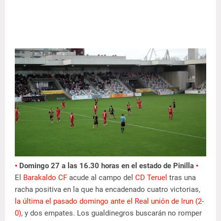
•
Domingo 27 a las 16.30 horas en el estado de Pinilla
•
El
Barakaldo CF
acude al campo del
CD Teruel
tras una
racha positiva en la que ha encadenado cuatro victorias,
la última el pasado domingo ante el Real unión de Irun (2-
0)
, y dos empates. Los gualdinegros buscarán no romper