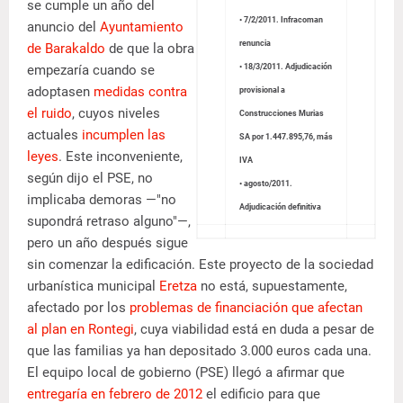
se cumple un año del
• 7/2/2011. Infracoman
anuncio del
Ayuntamiento
renuncia
de Barakaldo
de que la obra
empezaría cuando se
• 18/3/2011. Adjudicación
adoptasen
medidas contra
provisional a
el ruido
, cuyos niveles
Construcciones Murias
actuales
incumplen las
SA por 1.447.895,76, más
leyes
. Este inconveniente,
IVA
según dijo el PSE, no
• agosto/2011.
implicaba demoras —"no
Adjudicación definitiva
supondrá retraso alguno"—,
pero un año después sigue
sin comenzar la edificación. Este proyecto de la sociedad
urbanística municipal
Eretza
no está, supuestamente,
afectado por los
problemas de financiación que afectan
al plan en Rontegi
, cuya viabilidad está en duda a pesar de
que las familias ya han depositado 3.000 euros cada una.
El equipo local de gobierno (PSE) llegó a afirmar que
entregaría en febrero de 2012
el edificio para que