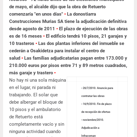
de mayo, el alcalde dijo que la obra de Retuerto
comenzaría "en unos días"
•
La donostiarra
Construcciones Murias SA
tiene la adjudicación definitiva
desde agosto de 2011
•
El plazo de ejecución de las obras
es de 16 meses
•
El edificio tendrá 10 pisos, 21 garajes y
10 trasteros
•
Las dos plantas inferiores del inmueble se
cederán a Osakidetza para instalar
el centro de
salud
•
Las familias adjudicatarias pagan entre 173.000 y
210.000 euros por pisos entre 71 y 89 metros cuadrados,
más garaje y trastero
•
No hay ni una sola máquina
en el lugar, ni parada ni
• 26/7/2010. Anuncio para
trabajando. El solar que
contratar las obras
debe albergar el bloque de
• 16/9/2010. Fin de plazo
10 pisos y el ambulatorio
de recepción de ofertas
de Retuerto está
• noviembre/2010.
completamente vacío y sin
Adjudicación a
ninguna actividad cuando
Infracoman