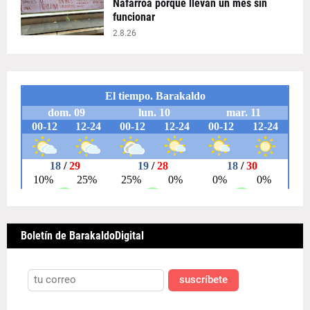
Nafarroa porque llevan un mes sin
funcionar
2.8.26
Boletín de BarakaldoDigital
suscríbete