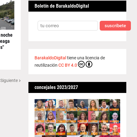
Boletín de BarakaldoDigital
suscríbete
 noche
reaga
s"
BarakaldoDigital
tiene una licencia de
reutilización
CC BY 4.0
 Siguiente
concejales 2023/2027