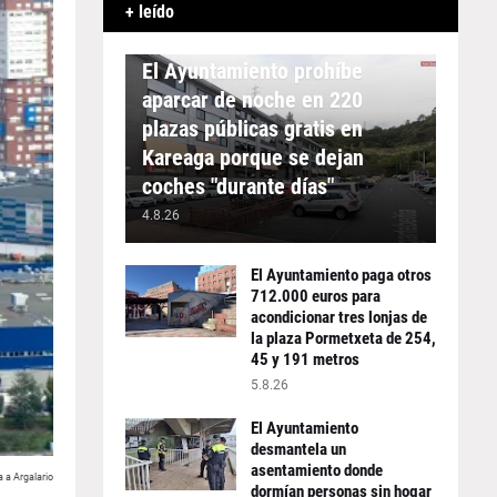
+ leído
APARCAMIENTO
El Ayuntamiento prohíbe
aparcar de noche en 220
plazas públicas gratis en
Kareaga porque se dejan
coches "durante días"
4.8.26
El Ayuntamiento paga otros
712.000 euros para
acondicionar tres lonjas de
la plaza Pormetxeta de 254,
45 y 191 metros
5.8.26
El Ayuntamiento
desmantela un
asentamiento donde
a a Argalario
dormían personas sin hogar