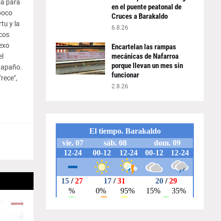
sa para
en el puente peatonal de
poco
Cruces a Barakaldo
tu y la
6.8.26
cos
sexo
Encartelan las rampas
mecánicas de Nafarroa
el
porque llevan un mes sin
 apaño.
funcionar
rece",
2.8.26