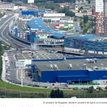
El 'picadero' de Megapark, desde el 'picadero' de Agirre, en la subid