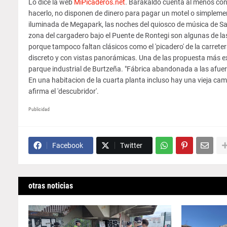
Lo dice la web
MiPicaderos.net
. Barakaldo cuenta al menos con 
hacerlo, no disponen de dinero para pagar un motel o simplemen
iluminada de Megapark, las noches del quiosco de música de San 
zona del cargadero bajo el Puente de Rontegi son algunas de las
porque tampoco faltan clásicos como el 'picadero' de la carreter
discreto y con vistas panorámicas. Una de las propuesta más exót
parque industrial de Burtzeña. "Fábrica abandonada a las afue
En una habitacion de la cuarta planta incluso hay una vieja cama.
afirma el 'descubridor'.
Publicidad
Facebook
Twitter
otras noticias