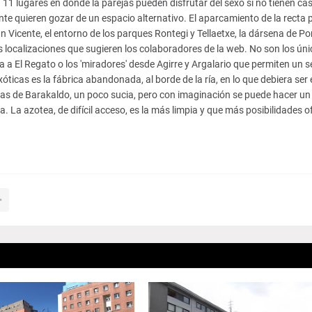
11 lugares en donde la parejas pueden disfrutar del sexo si no tienen ca
te quieren gozar de un espacio alternativo. El aparcamiento de la recta 
Vicente, el entorno de los parques Rontegi y Tellaetxe, la dársena de Por
 localizaciones que sugieren los colaboradores de la web. No son los úni
a a El Regato o los 'miradores' desde Agirre y Argalario que permiten un 
icas es la fábrica abandonada, al borde de la ría, en lo que debiera ser 
ras de Barakaldo, un poco sucia, pero con imaginación se puede hacer un
 La azotea, de difícil acceso, es la más limpia y que más posibilidades of