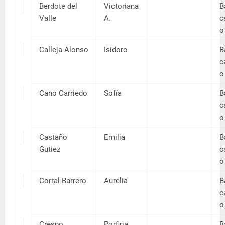
Álvarez
Ameli
Gallarreta
a
Álvarez
Guada
García
lupe