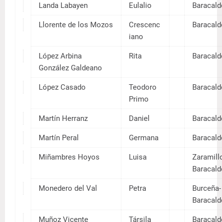
Corral
Aureli
Barrero
a
Crespo
Porfiri
Martínez
a
Delgado
Gumer