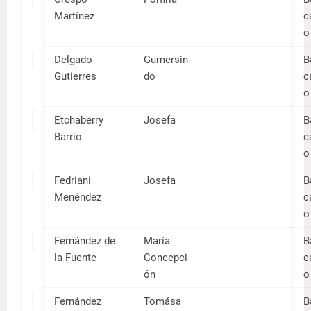
Álvarez
Carme
López
n
Aramendi
Elena
a Heredia
Arce San
Justo
Martín