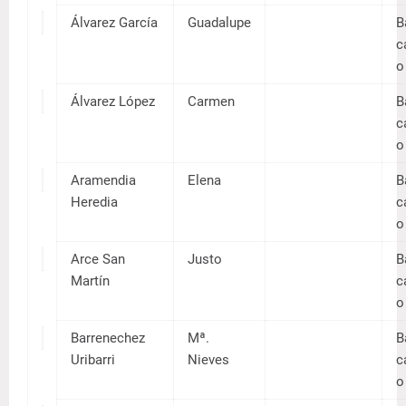
Alonso
Filom
Fernánde
ena
z
Alonso
Manue
Herran
l
Álvarez
Etelvin
Diez
a