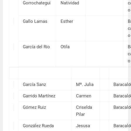
Barrenec
Mª.
hez
Nieve
Uribarri
s
Berdote
Victori
del Valle
ana A.