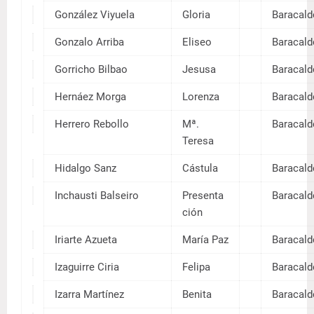
Calleja
Isidor
Alonso
o
Cano
Sofía
Carriedo
Castaño
Emilia
Gutiez