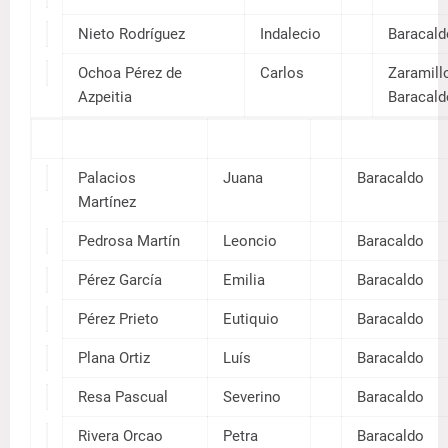
Gutierres
sindo
Etchaberr
Josef
y Barrio
a
Fedriani
Josef
Menénde
a
z