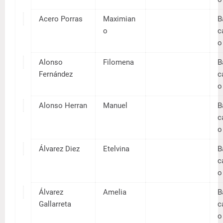
Palacios
a
Abiega
Mª.
Nuñez
Luisa
Acero
Maxim
Porras
iano