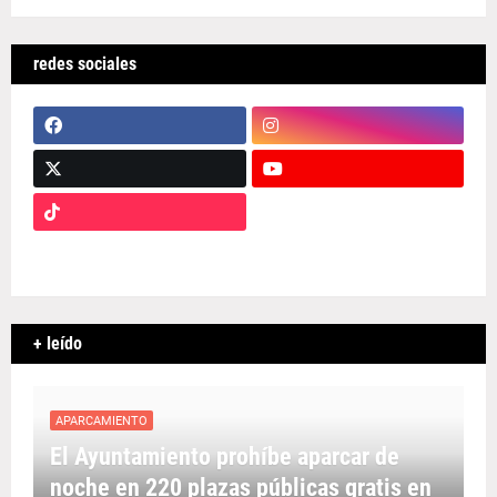
redes sociales
+ leído
APARCAMIENTO
El Ayuntamiento prohíbe aparcar de
noche en 220 plazas públicas gratis en