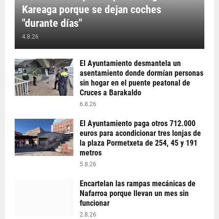
Kareaga porque se dejan coches
"durante días"
4.8.26
El Ayuntamiento desmantela un
asentamiento donde dormían personas
sin hogar en el puente peatonal de
Cruces a Barakaldo
6.8.26
El Ayuntamiento paga otros 712.000
euros para acondicionar tres lonjas de
la plaza Pormetxeta de 254, 45 y 191
metros
5.8.26
Encartelan las rampas mecánicas de
Nafarroa porque llevan un mes sin
funcionar
2.8.26