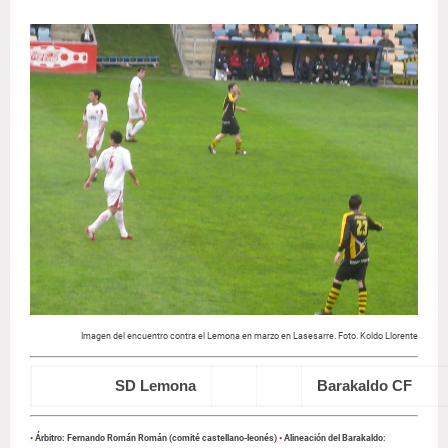
Imagen del encuentro contra el Lemona en marzo en Lasesarre. Foto. Koldo Llorente
SD Lemona
1
0
Barakaldo CF
•
Árbitro: Fernando Román Román (comité castellano-leonés)
•
Alineación del Barakaldo: