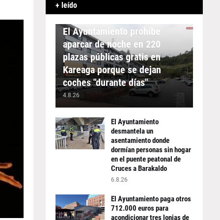
+ leído
APARCAMIENTO
El Ayuntamiento prohíbe
aparcar de noche en 220
plazas públicas gratis en
Kareaga porque se dejan
coches "durante días"
4.8.26
El Ayuntamiento
desmantela un
asentamiento donde
dormían personas sin hogar
en el puente peatonal de
Cruces a Barakaldo
6.8.26
El Ayuntamiento paga otros
712.000 euros para
acondicionar tres lonjas de