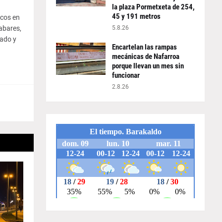
la plaza Pormetxeta de 254,
45 y 191 metros
icos en
abares,
5.8.26
eado y
Encartelan las rampas
mecánicas de Nafarroa
porque llevan un mes sin
funcionar
2.8.26