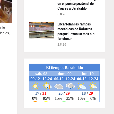
en el puente peatonal de
Cruces a Barakaldo
6.8.26
Encartelan las rampas
alle
mecánicas de Nafarroa
icales,
porque llevan un mes sin
funcionar
2.8.26