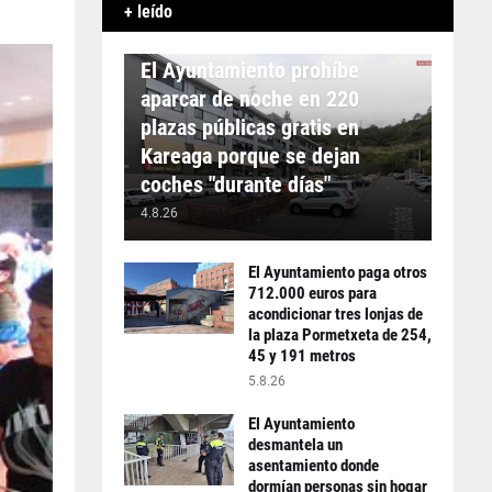
+ leído
APARCAMIENTO
El Ayuntamiento prohíbe
aparcar de noche en 220
plazas públicas gratis en
Kareaga porque se dejan
coches "durante días"
4.8.26
El Ayuntamiento paga otros
712.000 euros para
acondicionar tres lonjas de
la plaza Pormetxeta de 254,
45 y 191 metros
5.8.26
El Ayuntamiento
desmantela un
asentamiento donde
dormían personas sin hogar