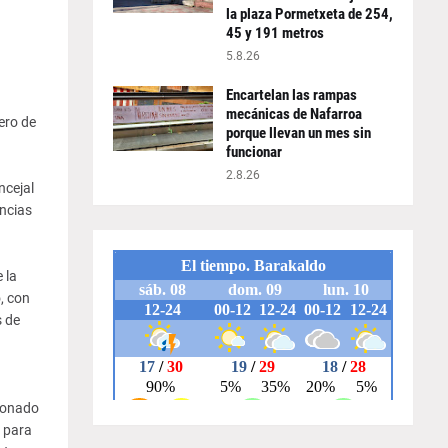
la plaza Pormetxeta de 254,
45 y 191 metros
5.8.26
Encartelan las rampas
mecánicas de Nafarroa
ero de
porque llevan un mes sin
funcionar
2.8.26
ncejal
ancias
 la
, con
s de
cionado
s para