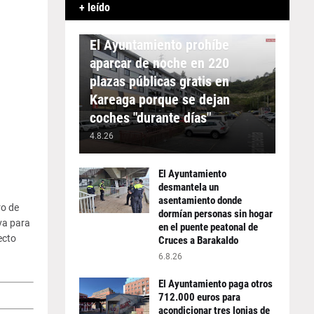
+ leído
APARCAMIENTO
El Ayuntamiento prohíbe
aparcar de noche en 220
plazas públicas gratis en
Kareaga porque se dejan
coches "durante días"
4.8.26
El Ayuntamiento
desmantela un
asentamiento donde
ro de
dormían personas sin hogar
va para
en el puente peatonal de
ecto
Cruces a Barakaldo
6.8.26
El Ayuntamiento paga otros
712.000 euros para
acondicionar tres lonjas de