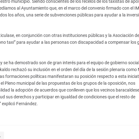
tro municipio. Siendo conscientes de los recelos de los taxistas de apo
 pedíamos al Ayuntamiento que, en el marco del convenio firmado con el 
dos los años, una serie de subvenciones públicas para ayudar a la invers
ulase, en conjunción con otras instituciones públicas y la Asociación del
“bono taxi” para ayudar a las personas con discapacidad a compensar los 
 se ha demostrado son de gran interés para el equipo de gobierno sociali
kaldo rechazó su inclusión en el orden del día de la sesión plenaria como
tas formaciones políticas manifestaran su posición respecto a esta iniciat
 el Pleno municipal de las propuestas de los grupos de la oposición, nos
alidad la adopción de acuerdos que conlleven que los vecinos baracaldes
ud sus derechos y participar en igualdad de condiciones que el resto de
” explicó Fernández.