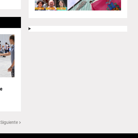
te
 Siguiente