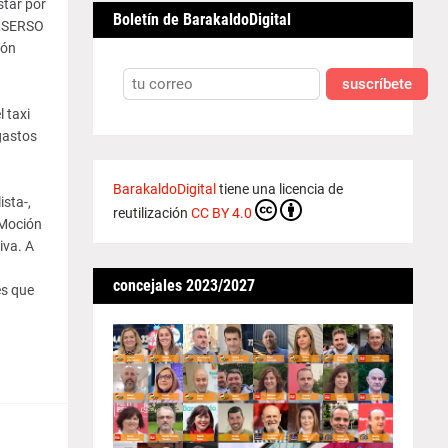
star por
Boletín de BarakaldoDigital
IMSERSO
ión
suscríbete
 taxi
gastos
BarakaldoDigital
tiene una licencia de
sta-,
reutilización
CC BY 4.0
 Moción
iva. A
concejales 2023/2027
es que