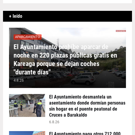
+ leído
APARCAMIENTO
El Ayuntamiento prohíbe aparcar de
noche en 220 plazas públicas gratis en
Kareaga porque se dejan coches
"durante días"
4.8.26
El Ayuntamiento desmantela un
asentamiento donde dormían personas
sin hogar en el puente peatonal de
Cruces a Barakaldo
6.8.26
El Ayuntamiento paga otros 712.000