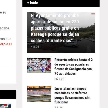
+ leído
APARCAMIENTO
e su
El Ayuntamiento prohíbe
aparcar de noche en 220
plazas públicas gratis en
 acaba
Kareaga porque se dejan
aron que
coches "durante días"
,
dijo a El
4.8.26
Retuerto celebra hasta el 2
de agosto sus populares
fiestas de San Ignacio con
70 actividades
26.7.26
Encartelan las rampas
mecánicas de Nafarroa
porque llevan un mes sin
funcionar
2.8.26