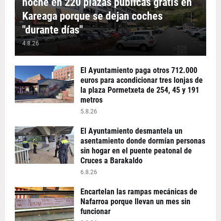
noche en 220 plazas públicas gratis en
Kareaga porque se dejan coches
"durante días"
4.8.26
El Ayuntamiento paga otros 712.000
euros para acondicionar tres lonjas de
la plaza Pormetxeta de 254, 45 y 191
metros
5.8.26
El Ayuntamiento desmantela un
asentamiento donde dormían personas
sin hogar en el puente peatonal de
Cruces a Barakaldo
6.8.26
Encartelan las rampas mecánicas de
Nafarroa porque llevan un mes sin
funcionar