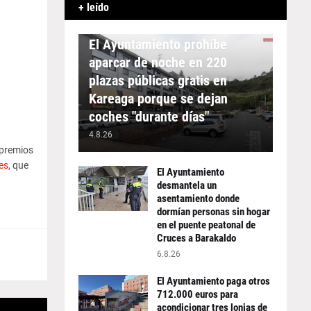
+ leído
APARCAMIENTO
El Ayuntamiento prohíbe
aparcar de noche en 220
plazas públicas gratis en
Kareaga porque se dejan
coches "durante días"
4.8.26
 premios
es
, que
El Ayuntamiento
desmantela un
asentamiento donde
dormían personas sin hogar
en el puente peatonal de
Cruces a Barakaldo
6.8.26
El Ayuntamiento paga otros
712.000 euros para
acondicionar tres lonjas de