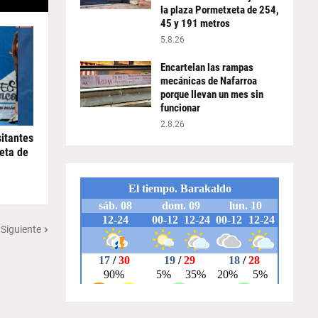
la plaza Pormetxeta de 254,
45 y 191 metros
5.8.26
Encartelan las rampas
mecánicas de Nafarroa
porque llevan un mes sin
funcionar
2.8.26
sitantes
meta de
 Siguiente