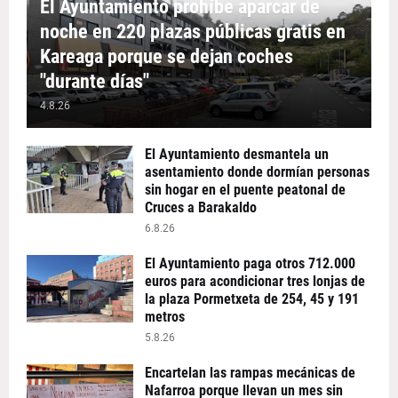
El Ayuntamiento prohíbe aparcar de
noche en 220 plazas públicas gratis en
Kareaga porque se dejan coches
"durante días"
4.8.26
El Ayuntamiento desmantela un
asentamiento donde dormían personas
sin hogar en el puente peatonal de
Cruces a Barakaldo
6.8.26
El Ayuntamiento paga otros 712.000
euros para acondicionar tres lonjas de
la plaza Pormetxeta de 254, 45 y 191
metros
5.8.26
Encartelan las rampas mecánicas de
Nafarroa porque llevan un mes sin