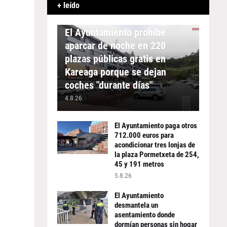
+ leído
APARCAMIENTO
El Ayuntamiento prohíbe
aparcar de noche en 220
plazas públicas gratis en
Kareaga porque se dejan
coches "durante días"
4.8.26
El Ayuntamiento paga otros
712.000 euros para
acondicionar tres lonjas de
a
la plaza Pormetxeta de 254,
45 y 191 metros
5.8.26
El Ayuntamiento
desmantela un
asentamiento donde
dormían personas sin hogar