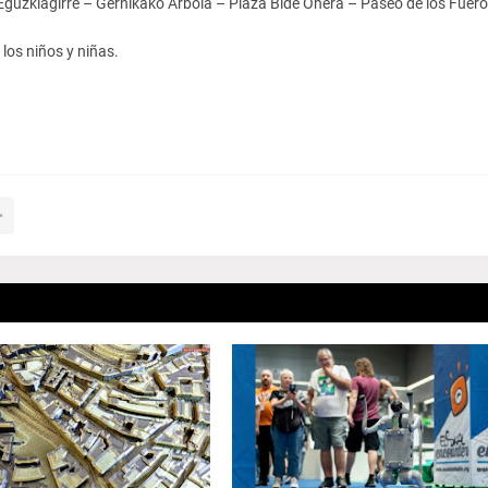
 Eguzkiagirre – Gernikako Arbola – Plaza Bide Onera – Paseo de los Fuero
los niños y niñas.