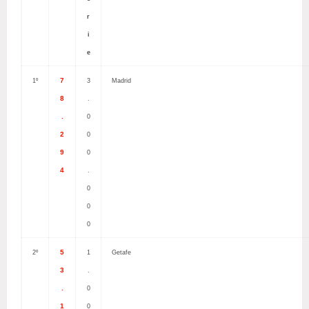
r
i
e
7
1º
3
Madrid
8
.
.
0
2
0
9
0
4
.
0
0
0
5
2º
1
Getafe
3
.
.
0
1
0