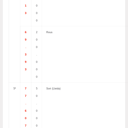
1
0
3
0
0
6
2
Reus
9
0
.
0
3
.
9
0
3
0
0
7
5º
5
Sort (Lleida)
7
0
.
.
6
0
0
0
7
0