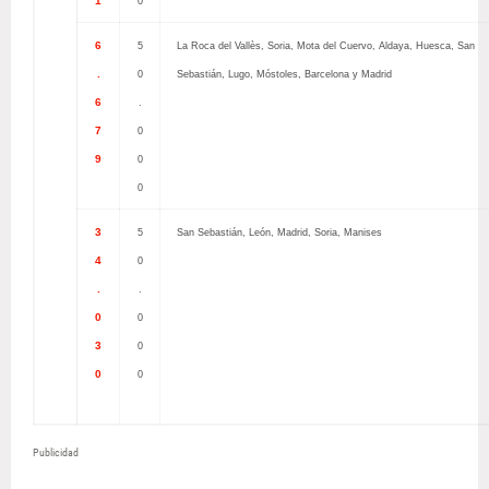
1
0
6
5
La Roca del Vallès, Soria, Mota del Cuervo, Aldaya, Huesca, San
.
0
Sebastián, Lugo, Móstoles, Barcelona y Madrid
6
.
7
0
9
0
0
3
5
San Sebastián, León, Madrid, Soria, Manises
4
0
.
.
0
0
3
0
0
0
Publicidad