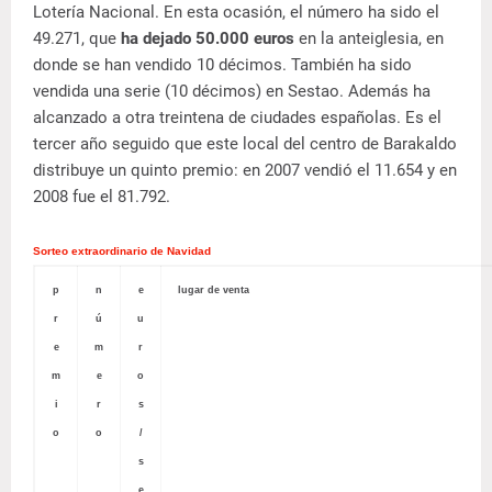
Lotería Nacional. En esta ocasión, el número ha sido el
49.271, que
ha dejado 50.000 euros
en la anteiglesia, en
donde se han vendido 10 décimos. También ha sido
vendida una serie (10 décimos) en Sestao. Además ha
alcanzado a otra treintena de ciudades españolas. Es el
tercer año seguido que este local del centro de Barakaldo
distribuye un quinto premio: en 2007 vendió el 11.654 y en
2008 fue el 81.792.
Sorteo extraordinario de Navidad
p
n
e
lugar de venta
r
ú
u
e
m
r
m
e
o
i
r
s
o
o
/
s
e