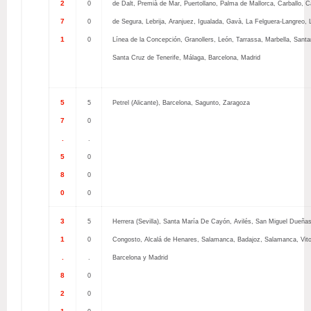
2
0
de Dalt, Premià de Mar, Puertollano, Palma de Mallorca, Carballo, C
7
0
de Segura, Lebrija, Aranjuez, Igualada, Gavà, La Felguera-Langreo, 
1
0
Línea de la Concepción, Granollers, León, Tarrassa, Marbella, Santa
Santa Cruz de Tenerife, Málaga, Barcelona, Madrid
5
5
Petrel (Alicante), Barcelona, Sagunto, Zaragoza
7
0
.
.
5
0
8
0
0
0
3
5
Herrera (Sevilla), Santa María De Cayón, Avilés, San Miguel Dueñas
1
0
Congosto, Alcalá de Henares, Salamanca, Badajoz, Salamanca, Vito
.
.
Barcelona y Madrid
8
0
2
0