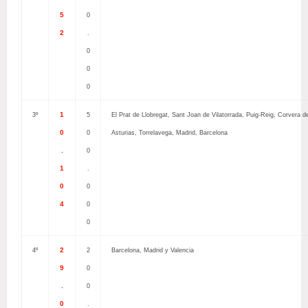
5
0
2
.
0
0
0
1
3º
5
El Prat de Llobregat, Sant Joan de Vilatorrada, Puig-Reig, Corvera d
0
0
Asturias, Torrelavega, Madrid, Barcelona
.
0
1
.
0
0
4
0
0
2
4º
2
Barcelona, Madrid y Valencia
9
0
.
0
0
.