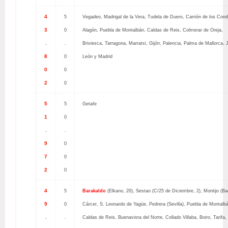
4
5
Vegadeo, Madrigal de la Vera, Tudela de Duero, Carrión de los Cond
3
0
Alagón, Puebla de Montalbán, Caldas de Reis, Colmerar de Oreja,
.
.
Briviesca, Tarragona, Marratxi, Gijón, Palencia, Palma de Mallorca, 
8
0
León y Madrid
0
0
2
0
5
5
Getafe
1
0
.
.
9
0
7
0
2
0
4
5
Barakaldo
(Elkano, 20), Sestao (C/25 de Diciembre, 2), Montijo (Ba
9
0
Cárcer, S. Leonardo de Yagüe, Pedrera (Sevilla), Puebla de Montalb
.
.
Caldas de Reis, Buenavista del Norte, Collado Villaba, Boiro, Tarifa,