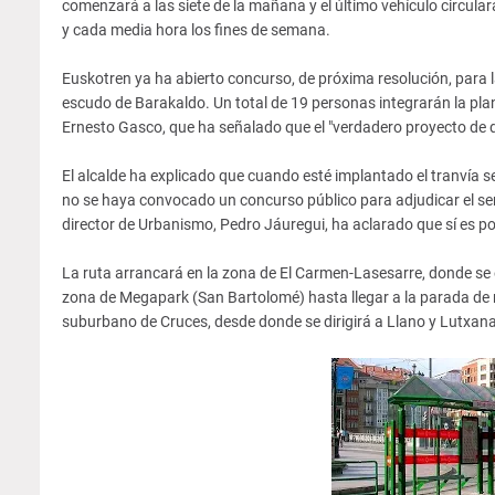
comenzará a las siete de la mañana y el último vehículo circula
y cada media hora los fines de semana.
Euskotren ya ha abierto concurso, de próxima resolución, para la
escudo de Barakaldo. Un total de 19 personas integrarán la plan
Ernesto Gasco, que ha señalado que el "verdadero proyecto de des
El alcalde ha explicado que cuando esté implantado el tranvía 
no se haya convocado un concurso público para adjudicar el servi
director de Urbanismo, Pedro Jáuregui, ha aclarado que sí es pos
La ruta arrancará en la zona de El Carmen-Lasesarre, donde se 
zona de Megapark (San Bartolomé) hasta llegar a la parada de met
suburbano de Cruces, desde donde se dirigirá a Llano y Lutxana