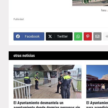
foto:
Publicidad
Facebook
Twitter
otras noticias
El Ayuntamiento desmantela un
El Ayuntamie
asentamiento donde dormían personas sin
para acondicio