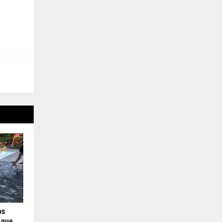
os
 que