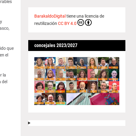
orables
BarakaldoDigital
tiene una licencia de
 y
reutilización
CC BY 4.0
asco,
concejales 2023/2027
dido que
en el
r la
 del