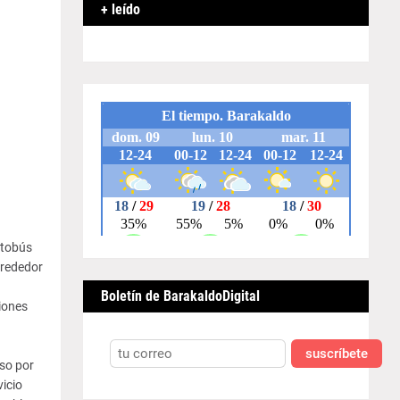
+ leído
utobús
lrededor
Boletín de BarakaldoDigital
iones
suscríbete
uso por
icio