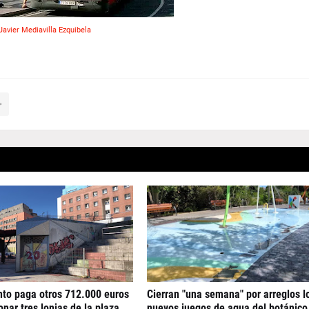
Javier Mediavilla Ezquibela
nto paga otros 712.000 euros
Cierran "una semana" por arreglos l
nar tres lonjas de la plaza
nuevos juegos de agua del botánico