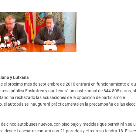
Llano y Lutxana
ue el próximo mes de septiembre de 2010 entrará en funcionamiento el a
mpresa pública Euskotren y que tendrá un coste anual de 844.805 euros, a
ario ha rechazado las acusaciones de la oposición de partidismo e
rgo, el autobús se inaugurará prácticamente en la precampaña de las elecc
á de cinco autobuses nuevos, con piso bajo y medidas que permitirán su 
ea desde Lasesarre contará con 21 paradas y el regreso tendrá 18. El serv