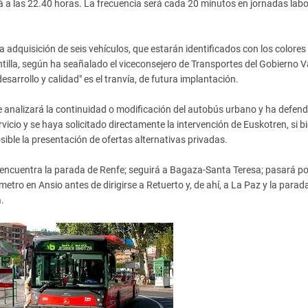
rá a las 22.40 horas. La frecuencia será cada 20 minutos en jornadas lab
 adquisición de seis vehículos, que estarán identificados con los colores
tilla, según ha seañalado el viceconsejero de Transportes del Gobierno V
arrollo y calidad" es el tranvía, de futura implantación.
se analizará la continuidad o modificación del autobús urbano y ha defen
cio y se haya solicitado directamente la intervención de Euskotren, si bi
ible la presentación de ofertas alternativas privadas.
encuentra la parada de Renfe; seguirá a Bagaza-Santa Teresa; pasará po
ro en Ansio antes de dirigirse a Retuerto y, de ahí, a La Paz y la parada
.