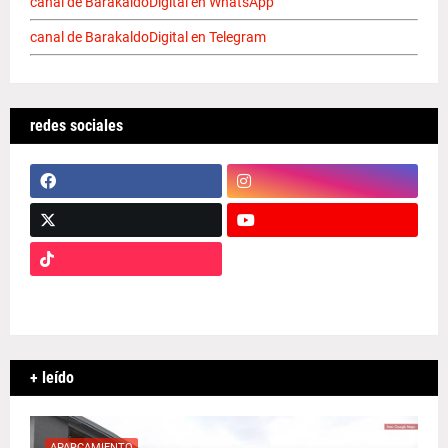
canal de BarakaldoDigital en WhatsApp
canal de BarakaldoDigital en Telegram
redes sociales
+ leído
APARCAMIENTO