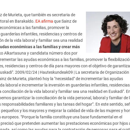
z de Murieta, que también es secretaria de
toral en Barakaldo.
EA afirma
que Sainz de
económicas a las familias, promover la
n guarderías infantiles, residencias y centros de
n de la vida laboral y familiar sea una realidad
udas económicas a las familias y crear más
ko Alkartasuna y candidata número dos por
crementar las ayudas económicas a las familias, promover la flexibilizació
les, residencias y centros de día para mayores con el objetivo de garantiz
en Euskadi". 2009/02/24 | Hauteskundeak09 | La secretaria de Organización
inz de Murieta, planteó hoy la "necesidad" de incrementar las ayudas
da laboral e incrementar la inversión en guarderías infantiles, residencias
 conciliación de la vida laboral y familiar sea una realidad en Euskadi". E
os garantizar la conciliación de la vida personal, laboral y familiar de 
responsabilidades familiares y las tareas del hogar". En este sentido, se
ás pequeños y los mayores y mejorar la calidad de vida de las mujeres y h
s europeos. "Porque la familia constituye una base fundamental en el
 precisó que pretenden aumentar las prestaciones económicas por hijos 
rnada, así como las ayudas para la contratación de personas para el cui