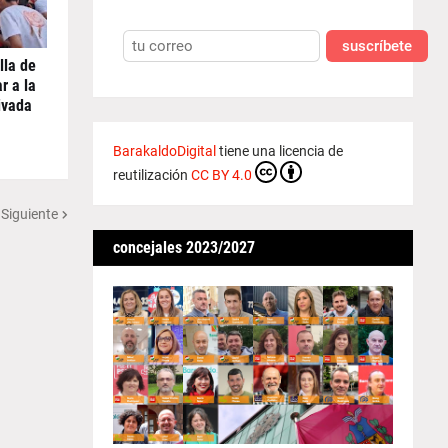
suscríbete
lla de
r a la
ivada
BarakaldoDigital
tiene una licencia de
reutilización
CC BY 4.0
 Siguiente
concejales 2023/2027