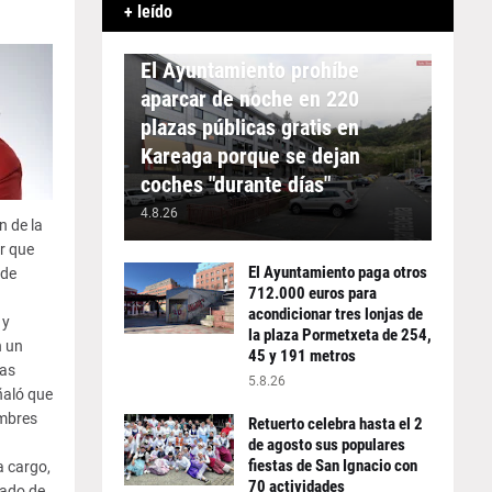
+ leído
APARCAMIENTO
El Ayuntamiento prohíbe
aparcar de noche en 220
plazas públicas gratis en
Kareaga porque se dejan
coches "durante días"
4.8.26
n de la
ar que
El Ayuntamiento paga otros
 de
712.000 euros para
acondicionar tres lonjas de
 y
la plaza Pormetxeta de 254,
n un
45 y 191 metros
las
5.8.26
ñaló que
ombres
Retuerto celebra hasta el 2
de agosto sus populares
fiestas de San Ignacio con
a cargo,
70 actividades
dado de