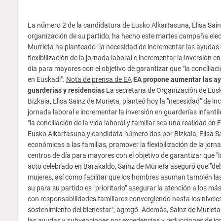
La número 2 de la candidatura de Eusko Alkartasuna, Elisa Sain
organización de su partido, ha hecho este martes campaña elec
Murrieta ha planteado "la necesidad de incrementar las ayudas 
flexibilización de la jornada laboral e incrementar la inversión e
día para mayores con el objetivo de garantizar que "la conciliació
en Euskadi".
Nota de prensa de EA
EA propone aumentar las ay
guarderías y residencias
La secretaria de Organización de Eus
Bizkaia, Elisa Sainz de Murieta, planteó hoy la "necesidad" de in
jornada laboral e incrementar la inversión en guarderías infanti
"la conciliación de la vida laboral y familiar sea una realidad 
Eusko Alkartasuna y candidata número dos por Bizkaia, Elisa Sa
económicas a las familias, promover la flexibilización de la jorna
centros de día para mayores con el objetivo de garantizar que "la
acto celebrado en Barakaldo, Sainz de Murieta aseguró que "debem
mujeres, así como facilitar que los hombres asuman también las 
su para su partido es "prioritario" asegurar la atención a los m
con responsabilidades familiares convergiendo hasta los nivele
sostenimiento del bienestar", agregó. Además, Sainz de Murieta
las ayudas y subvenciones por excedencias y reducciones de jo