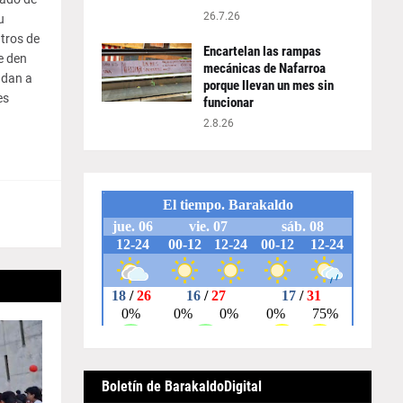
26.7.26
u
ntros de
Encartelan las rampas
e den
mecánicas de Nafarroa
ndan a
porque llevan un mes sin
es
funcionar
2.8.26
Boletín de BarakaldoDigital