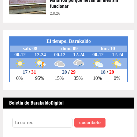
Nafarroa porque llevan un mes sin
funcionar
2.8.26
Boletín de BarakaldoDigital
suscríbete