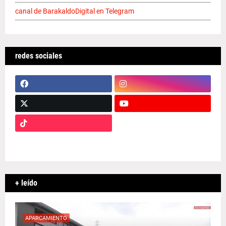
canal de BarakaldoDigital en Telegram
redes sociales
+ leído
APARCAMIENTO