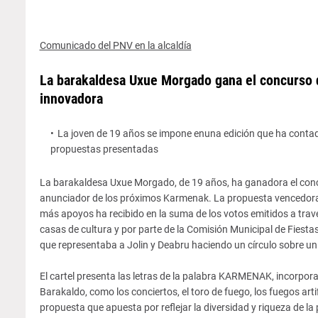
Comunicado del PNV en la alcaldía
La barakaldesa Uxue Morgado gana el concurso 
innovadora
La joven de 19 años se impone enuna edición que ha contado
propuestas presentadas
La barakaldesa Uxue Morgado, de 19 años, ha ganadora el concu
anunciador de los próximos Karmenak. La propuesta vencedora, i
más apoyos ha recibido en la suma de los votos emitidos a trav
casas de cultura y por parte de la Comisión Municipal de Fiesta
que representaba a Jolin y Deabru haciendo un círculo sobre un
El cartel presenta las letras de la palabra KARMENAK, incorpora
Barakaldo, como los conciertos, el toro de fuego, los fuegos artif
propuesta que apuesta por reflejar la diversidad y riqueza de la