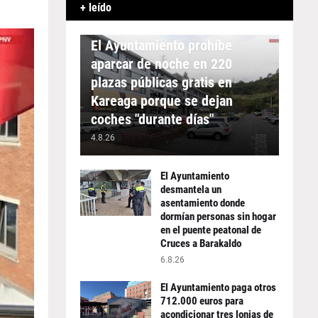
+ leído
APARCAMIENTO
El Ayuntamiento prohíbe
aparcar de noche en 220
plazas públicas gratis en
Kareaga porque se dejan
coches "durante días"
4.8.26
El Ayuntamiento
desmantela un
asentamiento donde
dormían personas sin hogar
en el puente peatonal de
Cruces a Barakaldo
6.8.26
El Ayuntamiento paga otros
712.000 euros para
acondicionar tres lonjas de