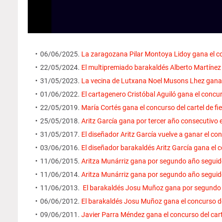
06/06/2025.
La zaragozana Pilar Montoya Lidoy gana el co
22/05/2024.
El multipremiado barakaldés Alberto Martínez O
31/05/2023.
La vecina de Lutxana Noel Musons Lhez gana e
01/06/2022.
El cartagenero Cristóbal Aguiló gana el concur
22/05/2019.
María Cortés gana el concurso del cartel de f
25/05/2018.
Aritz García gana por tercer año consecutivo el
31/05/2017.
El diseñador Aritz García vuelve a ganar el con
03/06/2016.
El diseñador barakaldés Aritz García gana el c
11/06/2015.
Aritza Munárriz gana por segundo año seguido 
11/06/2014.
Aritza Munárriz gana por segundo año seguido 
11/06/2013.
El barakaldés Josu Muñoz gana por segundo añ
06/06/2012.
El barakaldés Josu Muñoz gana el concurso de 
09/06/2011.
Javier Parra Méndez gana el concurso del cart