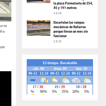
la plaza Pormetxeta de 254,
45 y 191 metros
5.8.26
Encartelan las rampas
ue se
mecánicas de Nafarroa
porque llevan un mes sin
ifra
funcionar
2.8.26
esde