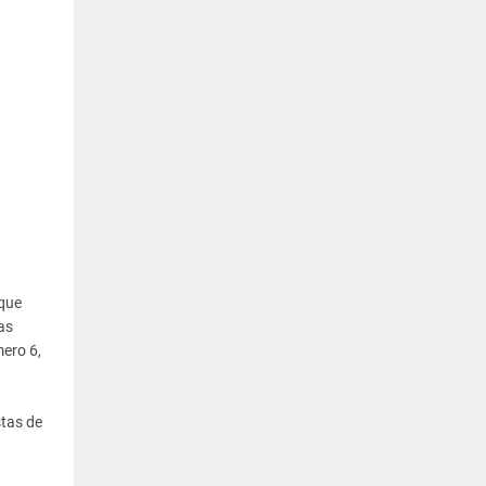
 que
as
mero 6,
stas de