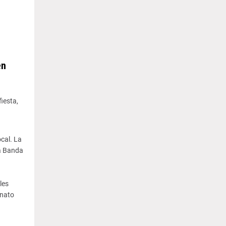
en
iesta,
cal. La
la Banda
les
onato