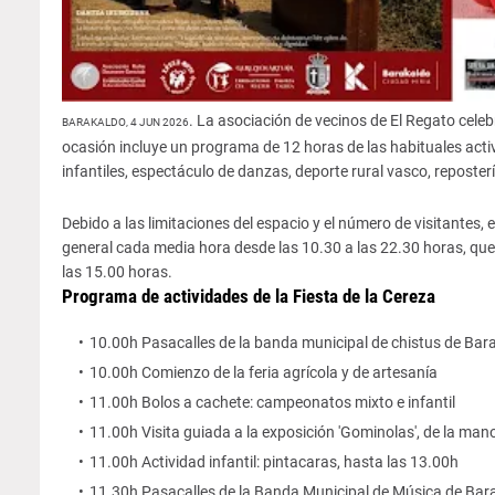
. La asociación de vecinos de El Regato celeb
BARAKALDO, 4 JUN 2026
ocasión incluye un programa de 12 horas de las habituales activ
infantiles, espectáculo de danzas, deporte rural vasco, reposter
Debido a las limitaciones del espacio y el número de visitantes,
general cada media hora desde las 10.30 a las 22.30 horas, que
las 15.00 horas.
Programa de actividades de la Fiesta de la Cereza
10.00h Pasacalles de la banda municipal de chistus de Bar
10.00h Comienzo de la feria agrícola y de artesanía
11.00h Bolos a cachete: campeonatos mixto e infantil
11.00h Visita guiada a la exposición 'Gominolas', de la man
11.00h Actividad infantil: pintacaras, hasta las 13.00h
11.30h Pasacalles de la Banda Municipal de Música de Bar