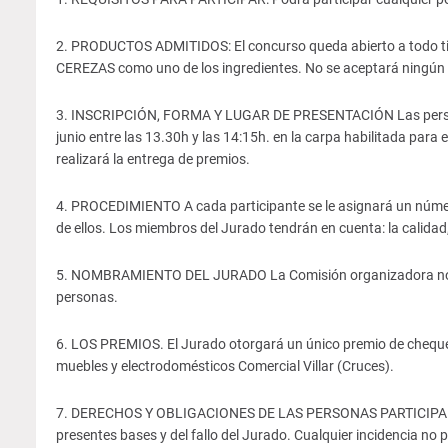
2. PRODUCTOS ADMITIDOS: El concurso queda abierto a todo tipo d
CEREZAS como uno de los ingredientes. No se aceptará ningún 
3. INSCRIPCIÓN, FORMA Y LUGAR DE PRESENTACIÓN Las personas p
junio entre las 13.30h y las 14:15h. en la carpa habilitada para e
realizará la entrega de premios.
4. PROCEDIMIENTO A cada participante se le asignará un número
de ellos. Los miembros del Jurado tendrán en cuenta: la calidad, 
5. NOMBRAMIENTO DEL JURADO La Comisión organizadora nombr
personas.
6. LOS PREMIOS. El Jurado otorgará un único premio de cheque-r
muebles y electrodomésticos Comercial Villar (Cruces).
7. DERECHOS Y OBLIGACIONES DE LAS PERSONAS PARTICIPANTES. 
presentes bases y del fallo del Jurado. Cualquier incidencia no p