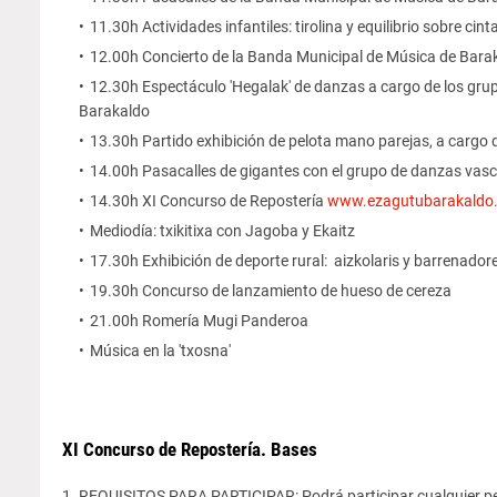
11.30h Actividades infantiles: tirolina y equilibrio sobre cint
12.00h Concierto de la Banda Municipal de Música de Bara
12.30h Espectáculo 'Hegalak' de danzas a cargo de los grup
Barakaldo
13.30h Partido exhibición de pelota mano parejas, a cargo d
14.00h Pasacalles de gigantes con el grupo de danzas va
14.30h XI Concurso de Repostería
www.ezagutubarakaldo.
Mediodía: txikitixa con Jagoba y Ekaitz
17.30h Exhibición de deporte rural: aizkolaris y barrenador
19.30h Concurso de lanzamiento de hueso de cereza
21.00h Romería Mugi Panderoa
Música en la 'txosna'
XI Concurso de Repostería. Bases
1. REQUISITOS PARA PARTICIPAR: Podrá participar cualquier p