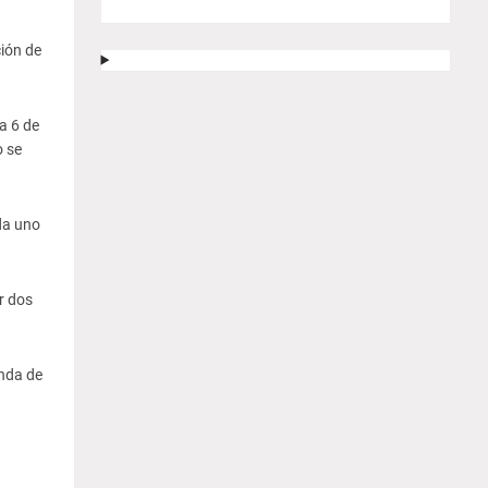
ción de
a 6 de
o se
da uno
r dos
enda de