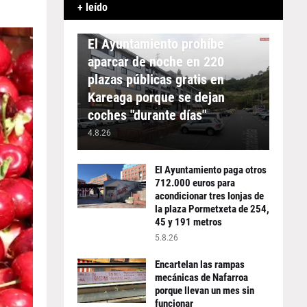
+ leído
APARCAMIENTO
El Ayuntamiento prohíbe
aparcar de noche en 220
plazas públicas gratis en
Kareaga porque se dejan
coches "durante días"
4.8.26
El Ayuntamiento paga otros
712.000 euros para
acondicionar tres lonjas de
la plaza Pormetxeta de 254,
45 y 191 metros
5.8.26
Encartelan las rampas
mecánicas de Nafarroa
porque llevan un mes sin
funcionar