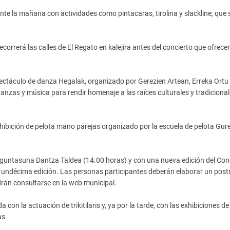
te la mañana con actividades como pintacaras, tirolina y slackline, que 
orrerá las calles de El Regato en kalejira antes del concierto que ofrecer
spectáculo de danza Hegalak, organizado por Gerezien Artean, Erreka Ortu 
zas y música para rendir homenaje a las raíces culturales y tradicional
exhibición de pelota mano parejas organizado por la escuela de pelota Gure
aguntasuna Dantza Taldea (14.00 horas) y con una nueva edición del Co
su undécima edición. Las personas participantes deberán elaborar un post
rán consultarse en la web municipal.
on la actuación de trikitilaris y, ya por la tarde, con las exhibiciones de
as.