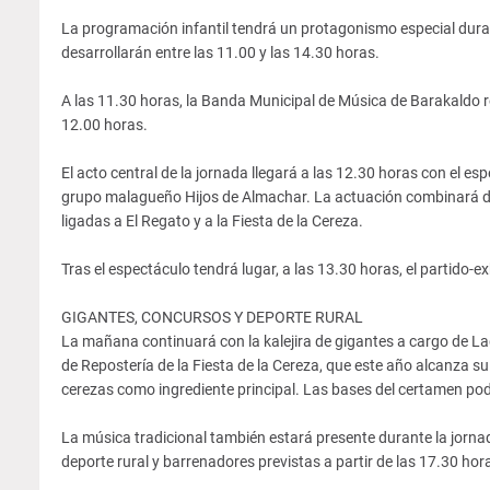
La programación infantil tendrá un protagonismo especial duran
desarrollarán entre las 11.00 y las 14.30 horas.
A las 11.30 horas, la Banda Municipal de Música de Barakaldo rec
12.00 horas.
El acto central de la jornada llegará a las 12.30 horas con el e
grupo malagueño Hijos de Almachar. La actuación combinará dan
ligadas a El Regato y a la Fiesta de la Cereza.
Tras el espectáculo tendrá lugar, a las 13.30 horas, el partido-
GIGANTES, CONCURSOS Y DEPORTE RURAL
La mañana continuará con la kalejira de gigantes a cargo de L
de Repostería de la Fiesta de la Cereza, que este año alcanza 
cerezas como ingrediente principal. Las bases del certamen pod
La música tradicional también estará presente durante la jornada c
deporte rural y barrenadores previstas a partir de las 17.30 hor