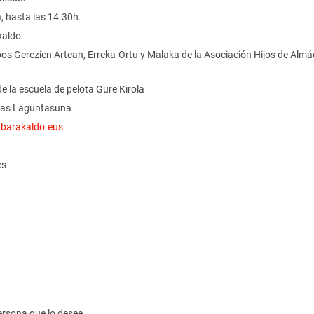
a, hasta las 14.30h.
kaldo
os Gerezien Artean, Erreka-Ortu y Malaka de la Asociación Hijos de Almá
e la escuela de pelota Gure Kirola
scas Laguntasuna
barakaldo.eus
es
ersona que lo desee.