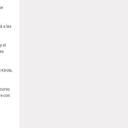
se
á a las
y el
es
 Kirola.
ncurso
re con