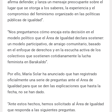
afirma defender, y lanza un mensaje preocupante sobre el
lugar que se otorga a los saberes, la experiencia y el
compromiso del feminismo organizado en las políticas
públicas de igualdad”.
“Nos preguntamos cómo encaja esta decisión en el
modelo político que el Área de Igualdad declara sostener:
un modelo participativo, de arraigo comunitario, basado
en el enfoque de derechos y en la escucha activa de los
colectivos que sostienen cotidianamente la lucha
feminista en Barakaldo”.
Por ello, María Solar ha anunciado que han registrado
oficialmente una serie de preguntas ante el Area de
Igualdad para que se den las explicaciones que hasta la
fecha, no se han dado.
“Ante estos hechos, hemos solicitado al Área de Igualdad
que responda a las siguientes preguntas.