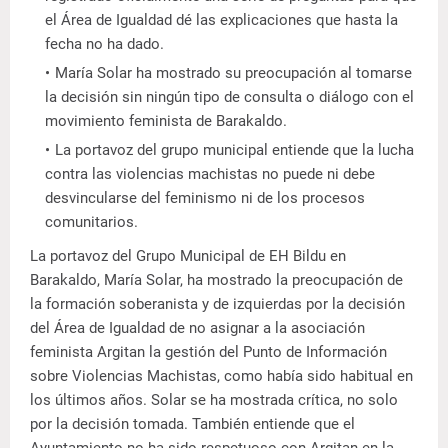
el Área de Igualdad dé las explicaciones que hasta la
fecha no ha dado.
María Solar ha mostrado su preocupación al tomarse
la decisión sin ningún tipo de consulta o diálogo con el
movimiento feminista de Barakaldo.
La portavoz del grupo municipal entiende que la lucha
contra las violencias machistas no puede ni debe
desvincularse del feminismo ni de los procesos
comunitarios.
La portavoz del Grupo Municipal de EH Bildu en
Barakaldo, María Solar, ha mostrado la preocupación de
la formación soberanista y de izquierdas por la decisión
del Área de Igualdad de no asignar a la asociación
feminista Argitan la gestión del Punto de Información
sobre Violencias Machistas, como había sido habitual en
los últimos años. Solar se ha mostrada crítica, no solo
por la decisión tomada. También entiende que el
Ayuntamiento no ha sido respetuoso con Argitan en la