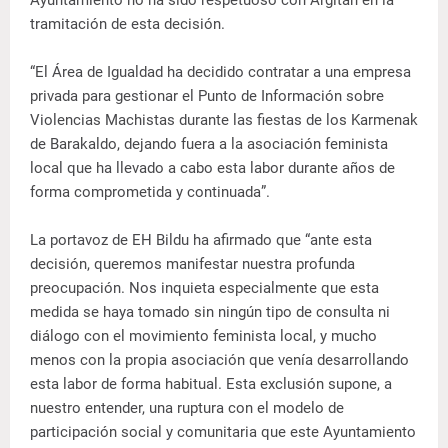
tramitación de esta decisión.
“El Área de Igualdad ha decidido contratar a una empresa
privada para gestionar el Punto de Información sobre
Violencias Machistas durante las fiestas de los Karmenak
de Barakaldo, dejando fuera a la asociación feminista
local que ha llevado a cabo esta labor durante años de
forma comprometida y continuada”.
La portavoz de EH Bildu ha afirmado que “ante esta
decisión, queremos manifestar nuestra profunda
preocupación. Nos inquieta especialmente que esta
medida se haya tomado sin ningún tipo de consulta ni
diálogo con el movimiento feminista local, y mucho
menos con la propia asociación que venía desarrollando
esta labor de forma habitual. Esta exclusión supone, a
nuestro entender, una ruptura con el modelo de
participación social y comunitaria que este Ayuntamiento