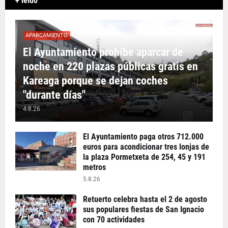
+ leído
APARCAMIENTO
El Ayuntamiento prohíbe aparcar de
noche en 220 plazas públicas gratis en
Kareaga porque se dejan coches
"durante días"
4.8.26
El Ayuntamiento paga otros 712.000
euros para acondicionar tres lonjas de
la plaza Pormetxeta de 254, 45 y 191
metros
5.8.26
Retuerto celebra hasta el 2 de agosto
sus populares fiestas de San Ignacio
con 70 actividades