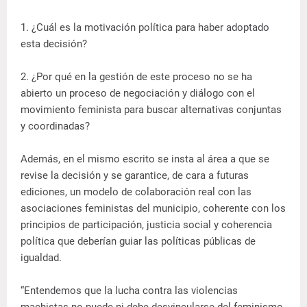
1. ¿Cuál es la motivación política para haber adoptado
esta decisión?
2. ¿Por qué en la gestión de este proceso no se ha
abierto un proceso de negociación y diálogo con el
movimiento feminista para buscar alternativas conjuntas
y coordinadas?
Además, en el mismo escrito se insta al área a que se
revise la decisión y se garantice, de cara a futuras
ediciones, un modelo de colaboración real con las
asociaciones feministas del municipio, coherente con los
principios de participación, justicia social y coherencia
política que deberían guiar las políticas públicas de
igualdad.
“Entendemos que la lucha contra las violencias
machistas no puede ni debe desvincularse del feminismo