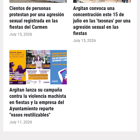
Cientos de personas
Argitan convoca una
protestan por una agresión
concentración este 15 de
sexual registrada en las
julio en las 'txosnas' por una
fiestas del Carmen
agresión sexual en las
fiestas
July 15, 2026
July 15, 2026
Argitan lanza su campaña
contra la violencia machista
en fiestas y la empresa del
Ayuntamiento reparte
"vasos reutilizables"
July 11, 2026