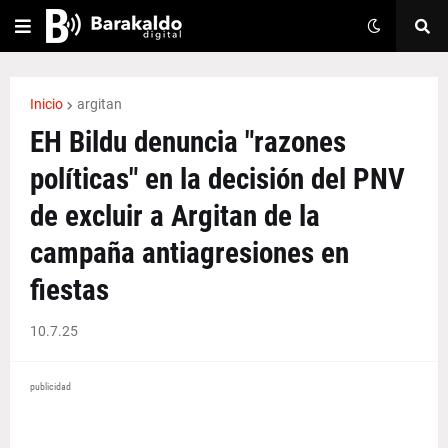
Inicio
argitan
EH Bildu denuncia "razones
políticas" en la decisión del PNV
de excluir a Argitan de la
campaña antiagresiones en
fiestas
10.7.25
publicidad