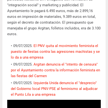
"integración social" y marketing y publicidad. El
Ayuntamiento le pagará 6.490 euros, más de 2.899,16
euros en impresión de materiales, 9.389 euros en total,
según el decreto de contratación. El presupuesto que
manejaba el grupo Argitan, folletos incluidos, era de 3.100
euros.
09/07/2025.
El PNV quita al movimiento feminista el
puesto de fiestas contra las agresiones machistas y se
lo da a una empresa
09/07/2025.
Argitan denuncia el "intento de censura"
por el Ayuntamiento contra la información feminista en
las fiestas del Carmen
09/07/2025.
Izquierda Unida denuncia el "desprecio"
del Gobierno local PNV-PSE al feminismo al adjudicar
el Punto Lila a una empresa