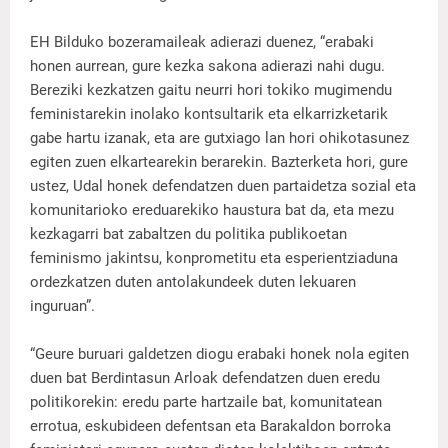
EH Bilduko bozeramaileak adierazi duenez, “erabaki
honen aurrean, gure kezka sakona adierazi nahi dugu.
Bereziki kezkatzen gaitu neurri hori tokiko mugimendu
feministarekin inolako kontsultarik eta elkarrizketarik
gabe hartu izanak, eta are gutxiago lan hori ohikotasunez
egiten zuen elkartearekin berarekin. Bazterketa hori, gure
ustez, Udal honek defendatzen duen partaidetza sozial eta
komunitarioko ereduarekiko haustura bat da, eta mezu
kezkagarri bat zabaltzen du politika publikoetan
feminismo jakintsu, konprometitu eta esperientziaduna
ordezkatzen duten antolakundeek duten lekuaren
inguruan”.
“Geure buruari galdetzen diogu erabaki honek nola egiten
duen bat Berdintasun Arloak defendatzen duen eredu
politikorekin: eredu parte hartzaile bat, komunitatean
errotua, eskubideen defentsan eta Barakaldon borroka