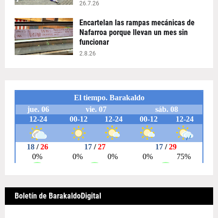
26.7.26
Encartelan las rampas mecánicas de
Nafarroa porque llevan un mes sin
funcionar
2.8.26
Boletín de BarakaldoDigital