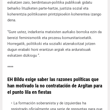
eskatzen zaio, berdintasun-politika publikoak gidatu
beharko lituzketen parte-hartze, justizia sozial eta
koherentzia politikoaren printzipioekin koherentea izango
dena.
“Gure ustez, indarkeria matxisten aurkako borroka ezin da
bereizi feminismotik eta prozesu komunitarioetatik.
Horregatik, politikoki eta sozialki atzerakoitzat jotzen
dugun erabaki honi erantzun argiak eta arduratsuak
eskatzen dizkiogu ”.
****
EH Bildu exige saber las razones políticas que
han motivado la no contratación de Argitan para
el punto lila en fiestas
La formación soberanista y de izquierdas ha
registrado oficialmente una serie de preguntas para que