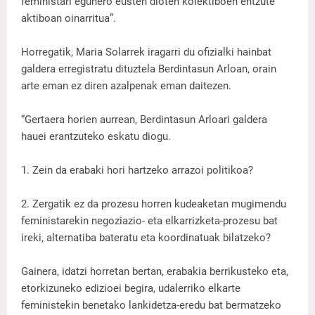
feministari egunero eusten dioten kolektiboen entzute
aktiboan oinarritua”.
Horregatik, Maria Solarrek iragarri du ofizialki hainbat
galdera erregistratu dituztela Berdintasun Arloan, orain
arte eman ez diren azalpenak eman daitezen.
“Gertaera horien aurrean, Berdintasun Arloari galdera
hauei erantzuteko eskatu diogu.
1. Zein da erabaki hori hartzeko arrazoi politikoa?
2. Zergatik ez da prozesu horren kudeaketan mugimendu
feministarekin negoziazio- eta elkarrizketa-prozesu bat
ireki, alternatiba bateratu eta koordinatuak bilatzeko?
Gainera, idatzi horretan bertan, erabakia berrikusteko eta,
etorkizuneko edizioei begira, udalerriko elkarte
feministekin benetako lankidetza-eredu bat bermatzeko