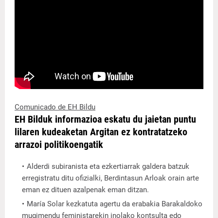
Comunicado de EH Bildu
EH Bilduk informazioa eskatu du jaietan puntu
lilaren kudeaketan Argitan ez kontratatzeko
arrazoi politikoengatik
Alderdi subiranista eta ezkertiarrak galdera batzuk
erregistratu ditu ofizialki, Berdintasun Arloak orain arte
eman ez dituen azalpenak eman ditzan.
María Solar kezkatuta agertu da erabakia Barakaldoko
mugimendu feministarekin inolako kontsulta edo