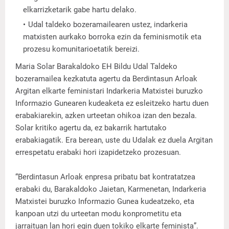
elkarrizketarik gabe hartu delako.
Udal taldeko bozeramailearen ustez, indarkeria
matxisten aurkako borroka ezin da feminismotik eta
prozesu komunitarioetatik bereizi.
Maria Solar Barakaldoko EH Bildu Udal Taldeko
bozeramailea kezkatuta agertu da Berdintasun Arloak
Argitan elkarte feministari Indarkeria Matxistei buruzko
Informazio Gunearen kudeaketa ez esleitzeko hartu duen
erabakiarekin, azken urteetan ohikoa izan den bezala.
Solar kritiko agertu da, ez bakarrik hartutako
erabakiagatik. Era berean, uste du Udalak ez duela Argitan
errespetatu erabaki hori izapidetzeko prozesuan.
“Berdintasun Arloak enpresa pribatu bat kontratatzea
erabaki du, Barakaldoko Jaietan, Karmenetan, Indarkeria
Matxistei buruzko Informazio Gunea kudeatzeko, eta
kanpoan utzi du urteetan modu konprometitu eta
jarraituan lan hori egin duen tokiko elkarte feminista”.