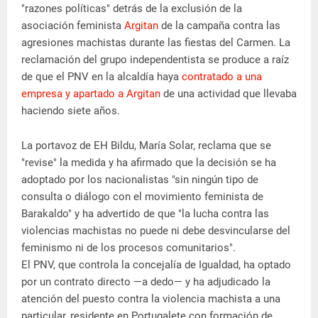
"razones políticas" detrás de la exclusión de la
asociación feminista
Argitan
de la campaña contra las
agresiones machistas durante las fiestas del Carmen. La
reclamación del grupo independentista se produce a raíz
de que el PNV en la alcaldía haya
contratado a una
empresa y apartado a Argitan
de una actividad que llevaba
haciendo siete años.
La portavoz de EH Bildu, María Solar, reclama que se
"revise" la medida y ha afirmado que la decisión se ha
adoptado por los nacionalistas "sin ningún tipo de
consulta o diálogo con el movimiento feminista de
Barakaldo" y ha advertido de que "la lucha contra las
violencias machistas no puede ni debe desvincularse del
feminismo ni de los procesos comunitarios".
El PNV, que controla la concejalía de Igualdad, ha optado
por un contrato directo —a dedo— y ha adjudicado la
atención del puesto contra la violencia machista a una
particular, residente en Portugalete con formación de