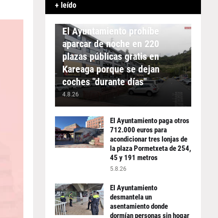
+ leído
APARCAMIENTO
El Ayuntamiento prohíbe
aparcar de noche en 220
plazas públicas gratis en
Kareaga porque se dejan
coches "durante días"
4.8.26
El Ayuntamiento paga otros
712.000 euros para
acondicionar tres lonjas de
la plaza Pormetxeta de 254,
45 y 191 metros
5.8.26
El Ayuntamiento
desmantela un
asentamiento donde
dormían personas sin hogar