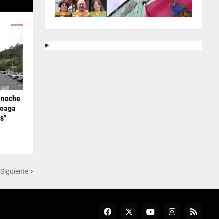
 noche
reaga
s"
 Siguiente