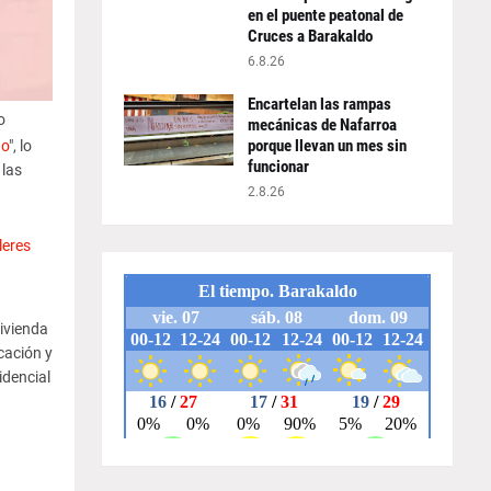
en el puente peatonal de
Cruces a Barakaldo
6.8.26
Encartelan las rampas
o
mecánicas de Nafarroa
porque llevan un mes sin
do
", lo
funcionar
 las
2.8.26
leres
ivienda
cación y
idencial