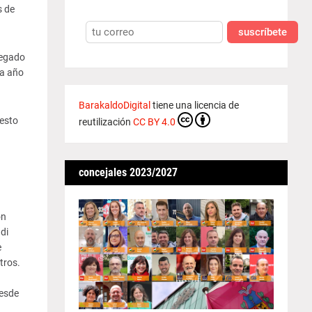
s de
suscríbete
regado
da año
BarakaldoDigital
tiene una licencia de
gesto
reutilización
CC BY 4.0
concejales 2023/2027
on
di
e
tros.
desde