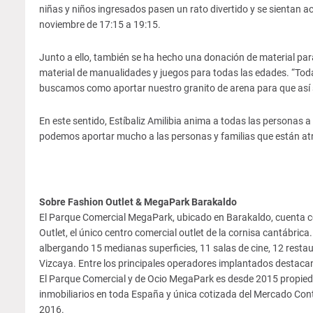
niñas y niños ingresados pasen un rato divertido y se sientan 
noviembre de 17:15 a 19:15.
Junto a ello, también se ha hecho una donación de material para 
material de manualidades y juegos para todas las edades. “Todas 
buscamos como aportar nuestro granito de arena para que así se
En este sentido, Estíbaliz Amilibia anima a todas las personas a
podemos aportar mucho a las personas y familias que están a
Sobre Fashion Outlet & MegaPark Barakaldo
El Parque Comercial MegaPark, ubicado en Barakaldo, cuenta co
Outlet, el único centro comercial outlet de la cornisa cantábrica
albergando 15 medianas superficies, 11 salas de cine, 12 rest
Vizcaya. Entre los principales operadores implantados destacan
El Parque Comercial y de Ocio MegaPark es desde 2015 propieda
inmobiliarios en toda España y única cotizada del Mercado Cont
2016.