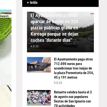
+ leído
APARCAMIENTO
El Ayuntamiento prohíbe
aparcar de noche en 220
plazas públicas gratis en
Kareaga porque se dejan
coches "durante días"
4.8.26
El Ayuntamiento paga otros
712.000 euros para
acondicionar tres lonjas de
la plaza Pormetxeta de 254,
45 y 191 metros
5.8.26
Retuerto celebra hasta el 2
de agosto sus populares
fiestas de San Ignacio con
70 actividades