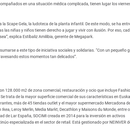
acompañados en una situación médica complicada, tienen lugar los vierne
la Scape Gela, la ludoteca de la planta infantil. De este modo, se ha ent
las niñas y niños tienen derecho a jugar y vivir con ilusión. Por eso, ca
a”, explica Estíbaliz Amilibia, gerente de Megapark.
 sumarse a este tipo de iniciativa sociales y solidarias. “Con un pequeño 
travesando estos momentos tan delicados”.
n 128.000 m2 de zona comercial, restauración y ocio que incluye Fashi
. Se trata de la mayor superficie comercial de sus características en Euska
aurantes, más de 45 tiendas outlet y el mayor supermercado Mercadona d
 Ikea, Leroy Merlin, Media Markt, Decathlon y Maisons du Monde, entre o
d de Lar España, SOCIMI creada en 2014 para la inversión en activos
inúo especializada en el sector de retail. Está gestionado por NEINVER 