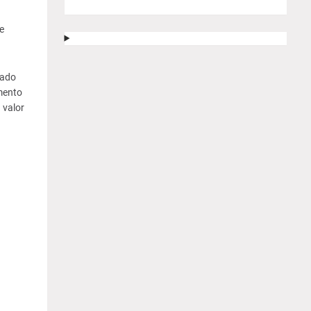
e
cado
gmento
 valor