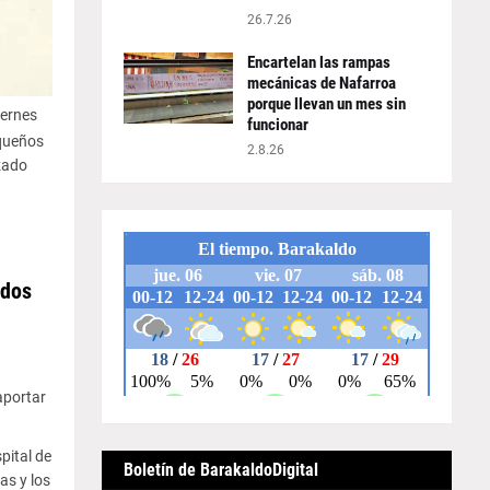
26.7.26
Encartelan las rampas
mecánicas de Nafarroa
porque llevan un mes sin
iernes
funcionar
equeños
2.8.26
zado
odos
aportar
pital de
Boletín de BarakaldoDigital
as y los