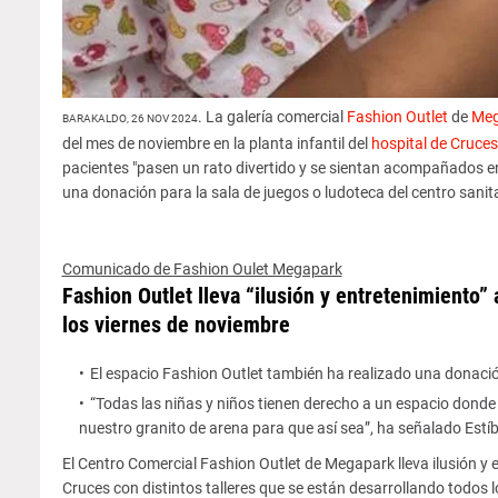
. La galería comercial
Fashion Outlet
de
Meg
BARAKALDO, 26 NOV 2024
del mes de noviembre en la planta infantil del
hospital de Cruces
pacientes "pasen un rato divertido y se sientan acompañados e
una donación para la sala de juegos o ludoteca del centro sanita
Comunicado de Fashion Oulet Megapark
Fashion Outlet lleva “ilusión y entretenimiento” a
los viernes de noviembre
El espacio Fashion Outlet también ha realizado una donación 
“Todas las niñas y niños tienen derecho a un espacio dond
nuestro granito de arena para que así sea”, ha señalado Estí
El Centro Comercial Fashion Outlet de Megapark lleva ilusión y en
Cruces con distintos talleres que se están desarrollando todos l