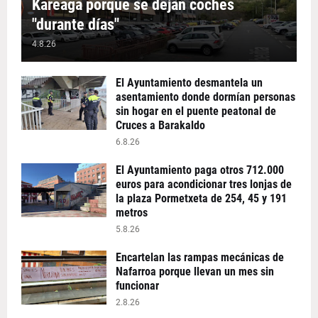
Kareaga porque se dejan coches
"durante días"
4.8.26
El Ayuntamiento desmantela un
asentamiento donde dormían personas
sin hogar en el puente peatonal de
Cruces a Barakaldo
6.8.26
El Ayuntamiento paga otros 712.000
euros para acondicionar tres lonjas de
la plaza Pormetxeta de 254, 45 y 191
metros
5.8.26
Encartelan las rampas mecánicas de
Nafarroa porque llevan un mes sin
funcionar
2.8.26