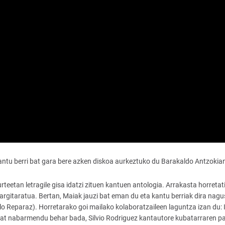
antu berri bat gara bere azken diskoa aurkeztuko du Barakaldo Antzokia
etan letragile gisa idatzi zituen kantuen antologia. Arrakasta horretati
 argitaratua. Bertan, Maiak jauzi bat eman du eta kantu berriak dira nagus
lo Reparaz). Horretarako goi mailako kolaboratzaileen laguntza izan du: I
a bat nabarmendu behar bada, Silvio Rodriguez kantautore kubatarraren pa