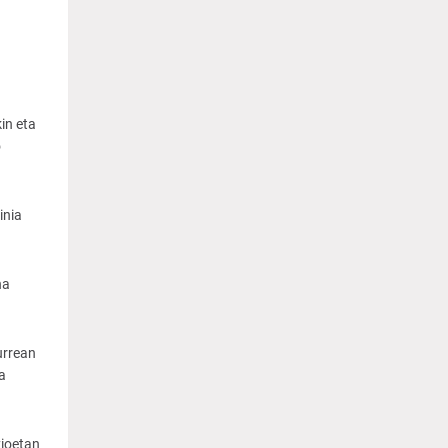
in eta
o
inia
na
urrean
a
zioetan