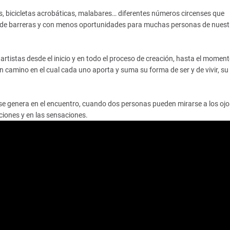
ns, bicicletas acrobáticas, malabares… diferentes números circenses que
o de barreras y con menos oportunidades para muchas personas de nuest
artistas desde el inicio y en todo el proceso de creación, hasta el momen
un camino en el cual cada uno aporta y suma su forma de ser y de vivir, su
e se genera en el encuentro, cuando dos personas pueden mirarse a los ojo
iones y en las sensaciones.