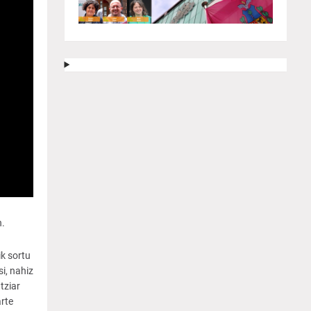
n.
k sortu
i, nahiz
tziar
rte