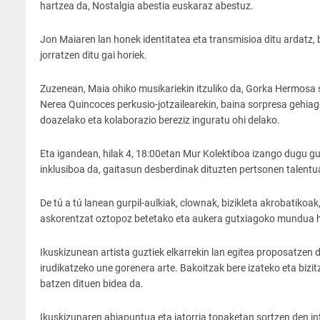
hartzea da, Nostalgia abestia euskaraz abestuz.
Jon Maiaren lan honek identitatea eta transmisioa ditu ardatz,
jorratzen ditu gai horiek.
Zuzenean, Maia ohiko musikariekin itzuliko da, Gorka Hermosa so
Nerea Quincoces perkusio-jotzailearekin, baina sorpresa gehiag
doazelako eta kolaborazio bereziz inguratu ohi delako.
Eta igandean, hilak 4, 18:00etan Mur Kolektiboa izango dugu gur
inklusiboa da, gaitasun desberdinak dituzten pertsonen talent
De tú a tú lanean gurpil-aulkiak, clownak, bizikleta akrobatikoa
askorentzat oztopoz betetako eta aukera gutxiagoko mundua ho
Ikuskizunean artista guztiek elkarrekin lan egitea proposatzen 
irudikatzeko une gorenera arte. Bakoitzak bere izateko eta bizit
batzen dituen bidea da.
Ikuskizunaren abiapuntua eta jatorria topaketan sortzen den int