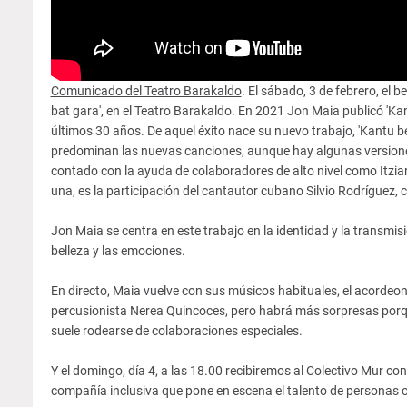
Comunicado del Teatro Barakaldo
. El sábado, 3 de febrero, el 
bat gara', en el Teatro Barakaldo. En 2021 Jon Maia publicó 'Kan
últimos 30 años. De aquel éxito nace su nuevo trabajo, 'Kantu be
predominan las nuevas canciones, aunque hay algunas versiones
contado con la ayuda de colaboradores de alto nivel como Itziar 
una, es la participación del cantautor cubano Silvio Rodríguez, 
Jon Maia se centra en este trabajo en la identidad y la transmi
belleza y las emociones.
En directo, Maia vuelve con sus músicos habituales, el acordeoni
percusionista Nerea Quincoces, pero habrá más sorpresas porqu
suele rodearse de colaboraciones especiales.
Y el domingo, día 4, a las 18.00 recibiremos al Colectivo Mur con
compañía inclusiva que pone en escena el talento de personas 