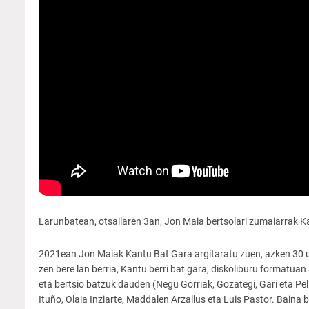
Larunbatean, otsailaren 3an, Jon Maia bertsolari zumaiarrak K
2021ean Jon Maiak Kantu Bat Gara argitaratu zuen, azken 30 urte
zen bere lan berria, Kantu berri bat gara, diskoliburu formatuan
eta bertsio batzuk dauden (Negu Gorriak, Gozategi, Gari eta Pel
Ituño, Olaia Inziarte, Maddalen Arzallus eta Luis Pastor. Bain