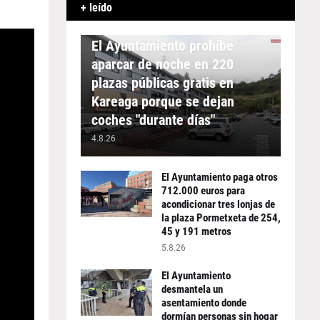
+ leído
APARCAMIENTO
El Ayuntamiento prohíbe
aparcar de noche en 220
plazas públicas gratis en
Kareaga porque se dejan
coches "durante días"
4.8.26
El Ayuntamiento paga otros
712.000 euros para
acondicionar tres lonjas de
la plaza Pormetxeta de 254,
45 y 191 metros
5.8.26
El Ayuntamiento
desmantela un
asentamiento donde
dormían personas sin hogar