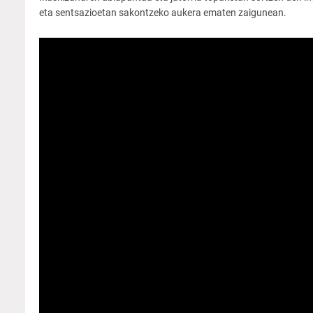
eta sentsazioetan sakontzeko aukera ematen zaigunean.