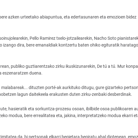
 bere azken urteetako abiapuntua, eta edertasunaren eta emozioen bidez
inujolearekin, Pello Ramirez txelo-jotzailearekin, Nacho Soto pianistarek
o izango dira, bere emanaldiak kontzertu baten ohiko egituratik haratag
ean, publiko guztiarentzako zirku ikuskizunarekin, De tú a tú. Mur konpa
ua eszenaratzen duena.
k, malabareak... dituzten porté-ak aurkituko ditugu, gure gizarteko pertso
betzen lagun daitekeela erakusten duten zirku-zenbaki desberdinak.
dute, hasieratik eta sorkuntza-prozesu osoan, ibilbide osoa publikoaren a
zeko modua, bere errealitatea eta, jakina, interpretatzeko modua ekarri et
imitatea da, bi pertsonak elkarri begietara begiratu ahal diotenean, emo