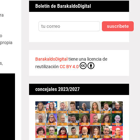
Boletín de BarakaldoDigital
ra
suscríbete
to
 propia
BarakaldoDigital
tiene una licencia de
s,
reutilización
CC BY 4.0
concejales 2023/2027