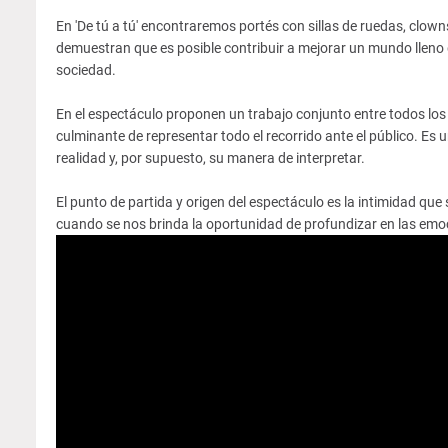
En 'De tú a tú' encontraremos portés con sillas de ruedas, clow
demuestran que es posible contribuir a mejorar un mundo llen
sociedad.
En el espectáculo proponen un trabajo conjunto entre todos los 
culminante de representar todo el recorrido ante el público. Es 
realidad y, por supuesto, su manera de interpretar.
El punto de partida y origen del espectáculo es la intimidad qu
cuando se nos brinda la oportunidad de profundizar en las emoc