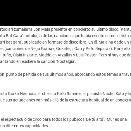
bertsolari zumaiarra Jon Maia presenta en concierto su último disco, 'Kantu
tu Bat Gara', antología de las canciones que había escrito como letrista 
rri bat gara', publicado en formato de discolibro. En él, Maia ha dado un 
 (canciones de Negu Gorriak, Gozategi, Gari y Pello Reparaz). Para ello
Ituño, Olaia Inziarte, Maddalen Arzallus y Luis Pastor. Pero si hay que d
cantando en euskera la canción 'Nostalgia'.
sión, punto de partida de sus últimos años, abordando estos temas a travé
sta Gorka Hermosa, el chelista Pello Ramirez, el pianista Nacho Soto y la
e sus actuaciones van más allá de la estructura habitual de un conciert
 el espectáculo de circo para todos los públicos 'De tú a tú'. Mur es una
con diferentes capacidades.