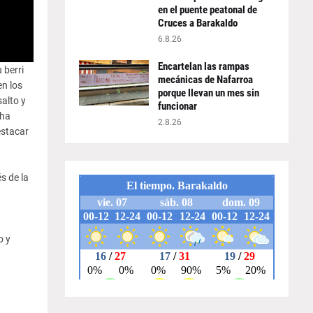
en el puente peatonal de
Cruces a Barakaldo
6.8.26
Encartelan las rampas
 berri
mecánicas de Nafarroa
en los
porque llevan un mes sin
salto y
funcionar
 ha
2.8.26
estacar
s de la
o y