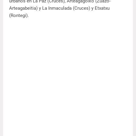
urbanos en La Paz (Cruces), Arteagagoiko (Zuazo-
Arteagabeitia) y La Inmaculada (Cruces) y Etxatxu
(Rontegi).