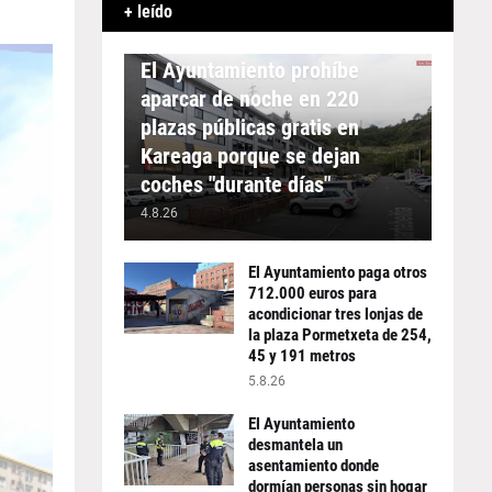
+ leído
APARCAMIENTO
El Ayuntamiento prohíbe
aparcar de noche en 220
plazas públicas gratis en
Kareaga porque se dejan
coches "durante días"
4.8.26
El Ayuntamiento paga otros
712.000 euros para
acondicionar tres lonjas de
la plaza Pormetxeta de 254,
45 y 191 metros
5.8.26
El Ayuntamiento
desmantela un
asentamiento donde
dormían personas sin hogar