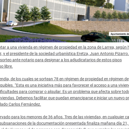
ptar a una vivienda en régimen de propiedad en la zona de Larrea, según 
 y el presidente de la sociedad urbanística Eretza, Juan Antonio Pizarro.
sorteo ante notario para designar a los adjudicatarios de estos pisos
o libre.
ndia, de los cuales se sortean 78 en régimen de propiedad en régimen de
quibles. “Esta es una iniciativa más para favorecer el acceso a una vivie
ficultades para comprar o alquilar. Es un problema que afecta sobre todo
 viviendas. Debemos facilitar que puedan emanciparse e iniciar un nuevo p
ordado Carlos Fernández.
servado para los menores de 36 años. Tres de las viviendas, en cualquier ca
r subsanaciones de la documentación presentada finaliza mañana día 21, 