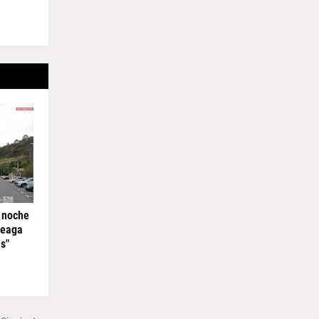
 noche
reaga
s"