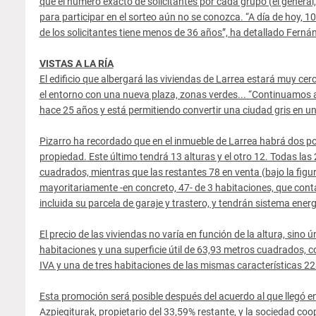
que el número exacto de solicitantes por cada grupo (el general
para participar en el sorteo aún no se conozca. “A día de hoy, 1
de los solicitantes tiene menos de 36 años”, ha detallado Ferná
VISTAS A LA RÍA
El edificio que albergará las viviendas de Larrea estará muy cerc
el entorno con una nueva plaza, zonas verdes... “Continuamos a
hace 25 años y está permitiendo convertir una ciudad gris en u
Pizarro ha recordado que en el inmueble de Larrea habrá dos por
propiedad. Este último tendrá 13 alturas y el otro 12. Todas las
cuadrados, mientras que las restantes 78 en venta (bajo la figu
mayoritariamente -en concreto, 47- de 3 habitaciones, que cont
incluida su parcela de garaje y trastero, y tendrán sistema energ
El precio de las viviendas no varía en función de la altura, sin
habitaciones y una superficie útil de 63,93 metros cuadrados, c
IVA y una de tres habitaciones de las mismas características 2
Esta promoción será posible después del acuerdo al que llegó en 
Azpiegiturak, propietario del 33,59% restante, y la sociedad 