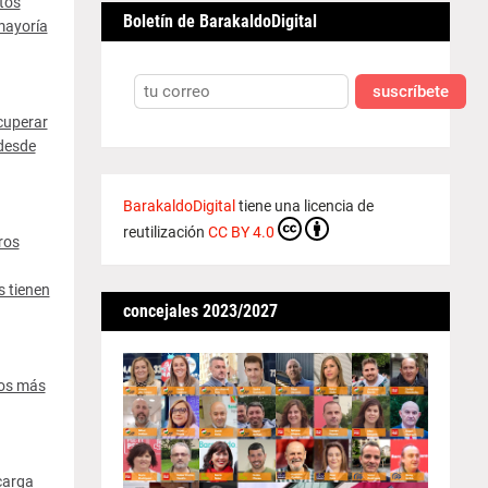
itos
Boletín de BarakaldoDigital
 mayoría
suscríbete
ecuperar
 desde
BarakaldoDigital
tiene una licencia de
reutilización
CC BY 4.0
ros
s tienen
concejales 2023/2027
ros más
carga