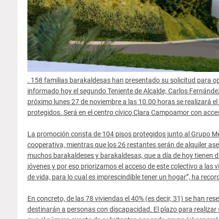
. 158 familias barakaldesas han presentado su solicitud para o
informado hoy el segundo Teniente de Alcalde, Carlos Fernández,
próximo lunes 27 de noviembre a las 10.00 horas se realizará el 
protegidos. Será en el centro cívico Clara Campoamor con acces
La promoción consta de 104 pisos protegidos junto al Grupo Me
cooperativa, mientras que los 26 restantes serán de alquiler ase
muchos barakaldeses y barakaldesas, que a día de hoy tienen di
jóvenes y por eso priorizamos el acceso de este colectivo a las
de vida, para lo cual es imprescindible tener un hogar”, ha rec
En concreto, de las 78 viviendas el 40% (es decir, 31) se han re
destinarán a personas con discapacidad. El plazo para realiza