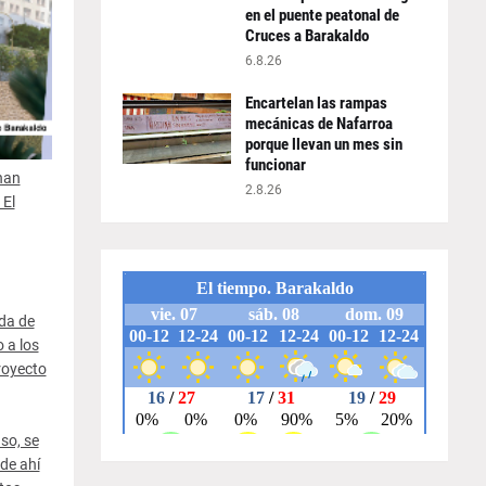
en el puente peatonal de
Cruces a Barakaldo
6.8.26
Encartelan las rampas
mecánicas de Nafarroa
porque llevan un mes sin
funcionar
han
2.8.26
 El
nda de
 a los
royecto
so, se
de ahí