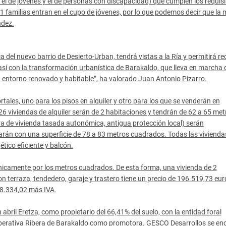
, el de jóvenes y el de personas con discapacidad) que cumplen los requis
01 familias entran en el cupo de jóvenes, por lo que podemos decir que la
ndez.
a del nuevo barrio de Desierto-Urban, tendrá vistas a la Ría y permitirá r
sí con la transformación urbanística de Barakaldo, que lleva en marcha
n entorno renovado y habitable”, ha valorado Juan Antonio Pizarro.
tales, uno para los pisos en alquiler y otro para los que se venderán en
 26 viviendas de alquiler serán de 2 habitaciones y tendrán de 62 a 65 met
ra de vivienda tasada autonómica, antigua protección local) serán
arán con una superficie de 78 a 83 metros cuadrados. Todas las vivienda
ético eficiente y balcón.
o únicamente por los metros cuadrados. De esta forma, una vivienda de 2
on terraza, tendedero, garaje y trastero tiene un precio de 196.519,73 eu
28.334,02 más IVA.
abril Eretza, como propietario del 66,41% del suelo, con la entidad foral
cooperativa Ribera de Barakaldo como promotora. GESCO Desarrollos se en