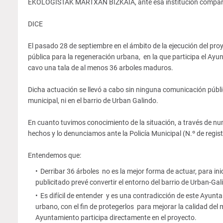
EKOLOGISTAK MARTXAN BIZKAIA, ante esa institución compare
DICE
El pasado 28 de septiembre en el ámbito de la ejecución del pro
pública para la regeneración urbana, en la que participa el Ay
cavo una tala de al menos 36 arboles maduros.
Dicha actuación se llevó a cabo sin ninguna comunicación públic
municipal, ni en el barrio de Urban Galindo.
En cuanto tuvimos conocimiento de la situación, a través de 
hechos y lo denunciamos ante la Policía Municipal (N.º de regi
Entendemos que:
Derribar 36 árboles no es la mejor forma de actuar, para in
publicitado prevé convertir el entorno del barrio de Urban-Ga
Es difícil de entender y es una contradicción de este Ayu
urbano, con el fin de protegerlos para mejorar la calidad del 
Ayuntamiento participa directamente en el proyecto.