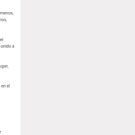
 menos,
nos,
er
 unido a
ugar,
 en el
e