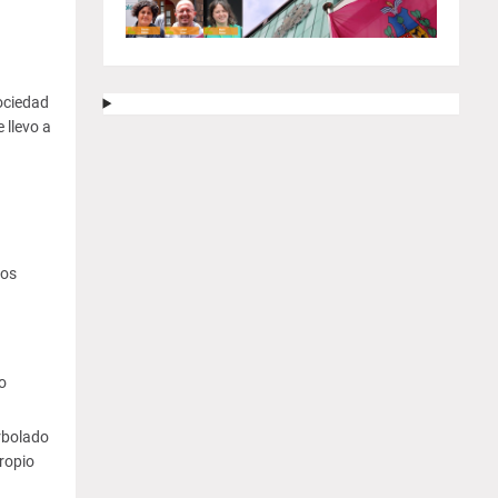
ociedad
 llevo a
los
o
rbolado
propio