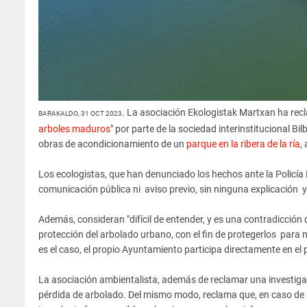
. La asociación Ekologistak Martxan ha rec
BARAKALDO, 31 OCT 2023
arboles maduros
" por parte de la sociedad interinstitucional Bi
obras de acondicionamiento de un
parque en la ribera de la ría
,
Los ecologistas, que han denunciado los hechos ante la Policía M
comunicación pública ni aviso previo, sin ninguna explicación y s
Además, consideran "difícil de entender, y es una contradicci
protección del arbolado urbano, con el fin de protegerlos para 
es el caso, el propio Ayuntamiento participa directamente en el 
La asociación ambientalista, además de reclamar una investigac
pérdida de arbolado. Del mismo modo, reclama que, en caso de se