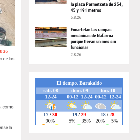
la plaza Pormetxeta de 254,
45 y 191 metros
5.8.26
Encartelan las rampas
mecánicas de Nafarroa
porque llevan un mes sin
funcionar
s 36
2.8.26
o de las
o, como
ense la