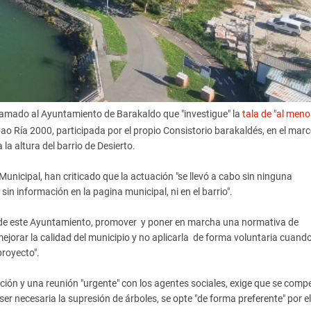
lamado al Ayuntamiento de Barakaldo que "investigue" la
tala de "al meno
lbao Ría 2000, participada por el propio Consistorio barakaldés, en el marc
 a la altura del barrio de Desierto.
unicipal, han criticado que la actuación "se llevó a cabo sin ninguna
in información en la pagina municipal, ni en el barrio".
ón de este Ayuntamiento, promover y poner en marcha una normativa de
mejorar la calidad del municipio y no aplicarla de forma voluntaria cuand
proyecto".
ión y una reunión "urgente" con los agentes sociales, exige que se comp
r necesaria la supresión de árboles, se opte "de forma preferente" por el