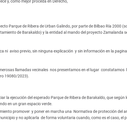
ce y, como mejor proceda en Derecho,
yecto Parque de Ribera de Urban Galindo, por parte de Bilbao Ría 2000 (s
untamiento de Barakaldo) y la entidad al mando del proyecto Zamalanda se
a ni aviso previo, sin ninguna explicación y sin información en la pagina
numerosas llamadas vecinales nos presentamos en el lugar constatamos 
stro 19080/2023).
iciar la ejecución del esperado Parque de Ribera de Barakaldo, que según l
lindo en un gran espacio verde.
ntamiento promover y poner en marcha una Normativa de protección del a
municipio y no aplicarla de forma voluntaria cuando, como es el caso, el 