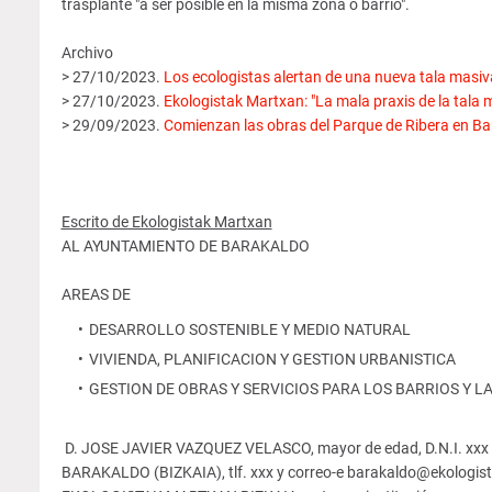
trasplante "a ser posible en la misma zona o barrio".
Archivo
> 27/10/2023.
Los ecologistas alertan de una nueva tala masiv
> 27/10/2023.
Ekologistak Martxan: "La mala praxis de la tala
> 29/09/2023.
Comienzan las obras del Parque de Ribera en Ba
Escrito de Ekologistak Martxan
AL AYUNTAMIENTO DE BARAKALDO
AREAS DE
DESARROLLO SOSTENIBLE Y MEDIO NATURAL
VIVIENDA, PLANIFICACION Y GESTION URBANISTICA
GESTION DE OBRAS Y SERVICIOS PARA LOS BARRIOS Y L
D. JOSE JAVIER VAZQUEZ VELASCO, mayor de edad, D.N.I. xxx V, 
BARAKALDO (BIZKAIA), tlf. xxx y correo-e barakaldo@ekologista