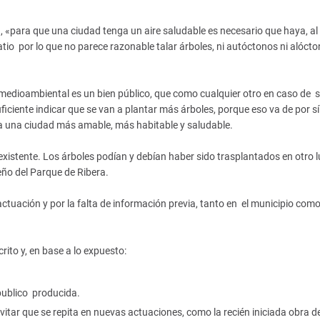
 «para que una ciudad tenga un aire saludable es necesario que haya, al
tio por lo que no parece razonable talar árboles, ni autóctonos ni alócto
 medioambiental es un bien público, que como cualquier otro en caso de s
ciente indicar que se van a plantar más árboles, porque eso va de por sí
a una ciudad más amable, más habitable y saludable.
existente. Los árboles podían y debían haber sido trasplantados en otro l
eño del Parque de Ribera.
ctuación y por la falta de información previa, tanto en el municipio como
to y, en base a lo expuesto:
 publico producida.
itar que se repita en nuevas actuaciones, como la recién iniciada obra d