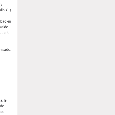
 y
llo: (…)
lbao en
akaldo
uperior
resado.
l
n
a, le
 de
s o