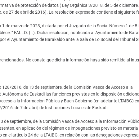
ormativa de protección de datos ( Ley Orgánica 3/2018, de 5 de diciembre,
e 27 de abril de 2016). La resolución expresada contiene el siguiente fa
 1 de marzo de 2023, dictada por el Juzgado de lo Social Número 1 de Bi
lece: “ FALLO: (…). Dicha resolución, notificada al Ayuntamiento de Bar
por el Ayuntamiento de Barakaldo ante la Sala de Lo Social del Tribunal S
 mencionados. No consta que dicha información haya sido remitida al inte
eto 128/2016, de 13 de septiembre, de la Comisión Vasca de Acceso a la
 Autónoma de Euskadi las funciones previstas en la disposición adiciona
 Acceso a la Información Pública y Buen Gobierno (en adelante LTAIBG) e
 2/2016, de 7 de abril, de Instituciones Locales de Euskadi.
 13 de septiembre, de la Comisión Vasca de Acceso a la Información Públic
esenten, en aplicación del régimen de impugnaciones previsto en materia
o en el artículo 24 de la LTAIBG, en relación con las denegaciones expresa