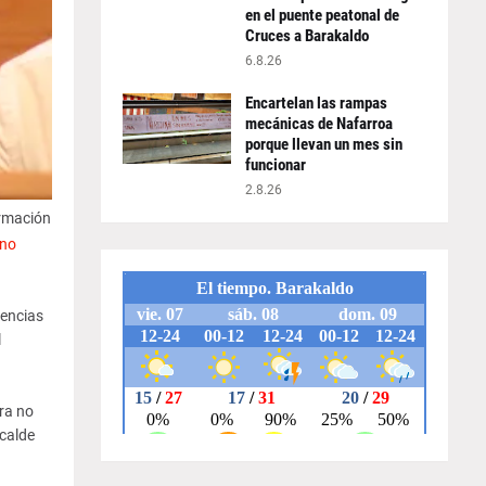
en el puente peatonal de
Cruces a Barakaldo
6.8.26
Encartelan las rampas
mecánicas de Nafarroa
porque llevan un mes sin
funcionar
2.8.26
ormación
no
tencias
l
ra no
lcalde