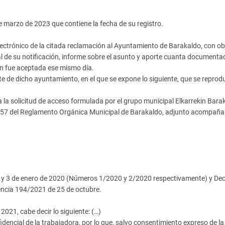
de marzo de 2023 que contiene la fecha de su registro.
ectrónico de la citada reclamación al Ayuntamiento de Barakaldo, con ob
e al de su notificación, informe sobre el asunto y aporte cuanta documenta
ión fue aceptada ese mismo día.
rte de dicho ayuntamiento, en el que se expone lo siguiente, que se reprod
la solicitud de acceso formulada por el grupo municipal Elkarrekin Barak
o 157 del Reglamento Orgánica Municipal de Barakaldo, adjunto acompañ
 y 3 de enero de 2020 (Números 1/2020 y 2/2020 respectivamente) y Dec
encia 194/2021 de 25 de octubre.
021, cabe decir lo siguiente: (…)
idencial de la trabajadora, por lo que, salvo consentimiento expreso de l