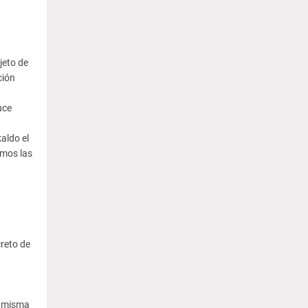
jeto de
ción
uce
aldo el
amos las
reto de
a misma