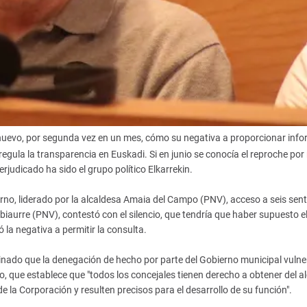
 nuevo, por segunda vez en un mes, cómo su negativa a proporcionar inf
egula la transparencia en Euskadi. Si en junio se conocía el reproche por
perjudicado ha sido el grupo político Elkarrekin.
erno, liderado por la alcaldesa Amaia del Campo (PNV), acceso a seis sen
ubiaurre (PNV), contestó con el silencio, que tendría que haber supuesto e
la negativa a permitir la consulta.
nado que la denegación de hecho por parte del Gobierno municipal vulne
o, que establece que "todos los concejales tienen derecho a obtener del a
 la Corporación y resulten precisos para el desarrollo de su función".