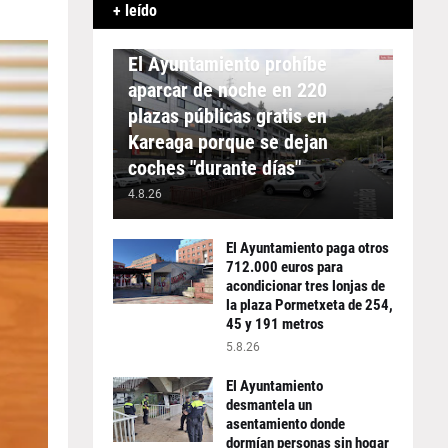
+ leído
APARCAMIENTO
El Ayuntamiento prohíbe
aparcar de noche en 220
plazas públicas gratis en
Kareaga porque se dejan
coches "durante días"
4.8.26
El Ayuntamiento paga otros
712.000 euros para
acondicionar tres lonjas de
la plaza Pormetxeta de 254,
45 y 191 metros
5.8.26
El Ayuntamiento
desmantela un
asentamiento donde
dormían personas sin hogar