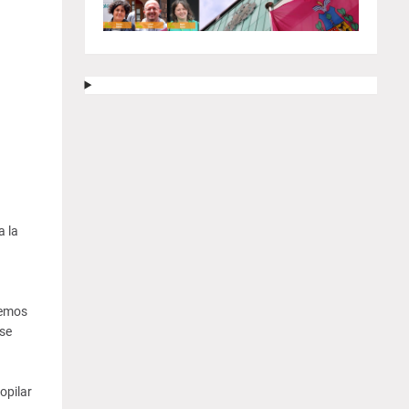
a la
hemos
 se
opilar