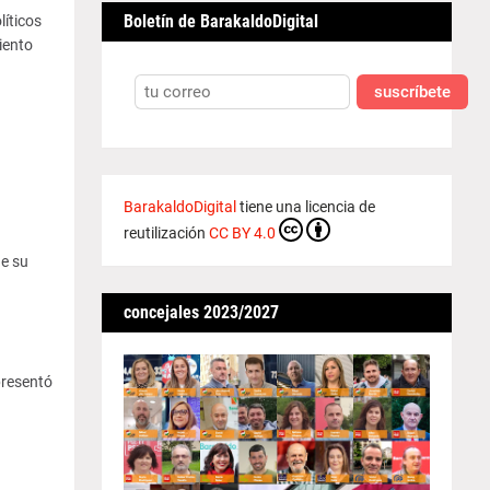
Boletín de BarakaldoDigital
líticos
iento
suscríbete
BarakaldoDigital
tiene una licencia de
reutilización
CC BY 4.0
e su
concejales 2023/2027
presentó