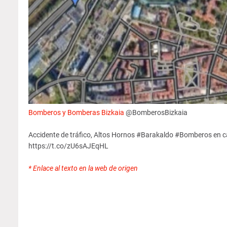
Bomberos y Bomberas Bizkaia
@BomberosBizkaia
Accidente de tráfico, Altos Hornos #Barakaldo #Bomberos en c
https://t.co/zU6sAJEqHL
* Enlace al texto en la web de origen