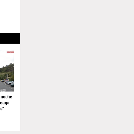
 noche
reaga
s"