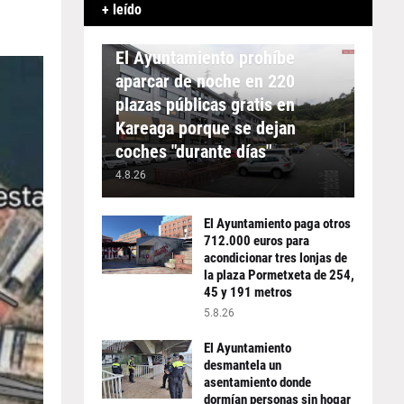
+ leído
APARCAMIENTO
El Ayuntamiento prohíbe
aparcar de noche en 220
plazas públicas gratis en
Kareaga porque se dejan
coches "durante días"
4.8.26
El Ayuntamiento paga otros
712.000 euros para
acondicionar tres lonjas de
la plaza Pormetxeta de 254,
45 y 191 metros
5.8.26
El Ayuntamiento
desmantela un
asentamiento donde
dormían personas sin hogar