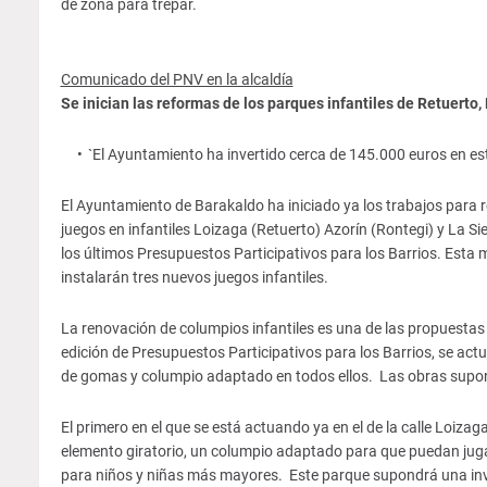
de zona para trepar.
Comunicado del PNV en la alcaldía
Se inician las reformas de los parques infantiles de Retuerto
`El Ayuntamiento ha invertido cerca de 145.000 euros en est
El Ayuntamiento de Barakaldo ha iniciado ya los trabajos para r
juegos en infantiles Loizaga (Retuerto) Azorín (Rontegi) y La Si
los últimos Presupuestos Participativos para los Barrios. Esta
instalarán tres nuevos juegos infantiles.
La renovación de columpios infantiles es una de las propuestas m
edición de Presupuestos Participativos para los Barrios, se ac
de gomas y columpio adaptado en todos ellos. Las obras supon
El primero en el que se está actuando ya en el de la calle Loiza
elemento giratorio, un columpio adaptado para que puedan jugar
para niños y niñas más mayores. Este parque supondrá una in