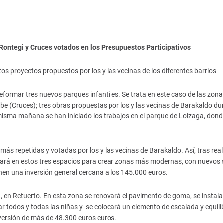
, Rontegi y Cruces votados en los Presupuestos Participativos
os proyectos propuestos por los y las vecinas de los diferentes barrios
eformar tres nuevos parques infantiles. Se trata en este caso de las zona
ebe (Cruces); tres obras propuestas por los y las vecinas de Barakaldo du
 misma mañana se han iniciado los trabajos en el parque de Loizaga, dond
ás repetidas y votadas por los y las vecinas de Barakaldo. Así, tras reali
tuará en estos tres espacios para crear zonas más modernas, con nuevos 
en una inversión general cercana a los 145.000 euros.
ga, en Retuerto. En esta zona se renovará el pavimento de goma, se instal
 todos y todas las niñas y se colocará un elemento de escalada y equili
versión de más de 48.300 euros euros.