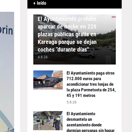
+ leído
APARCAMIENTO
El Ayuntamiento prohíbe
aparcar de noche en 220
plazas públicas gratis en
Kareaga porque se dejan
coches "durante días"
4.8.26
El Ayuntamiento paga otros
712.000 euros para
acondicionar tres lonjas de
la plaza Pormetxeta de 254,
45 y 191 metros
5.8.26
El Ayuntamiento
desmantela un
asentamiento donde
dormían personas sin hogar