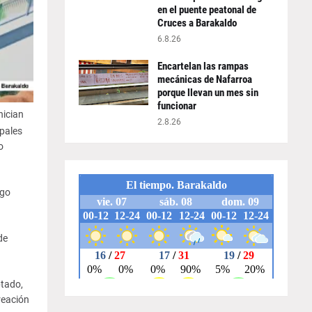
en el puente peatonal de
Cruces a Barakaldo
6.8.26
Encartelan las rampas
mecánicas de Nafarroa
porque llevan un mes sin
funcionar
nician
2.8.26
ipales
o
ego
de
ptado,
reación