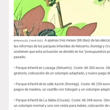
. A apenas tres meses (88 días) de las elecc
BARAKALDO, 2 MAR 2023
las reformas de los parques infantiles de Retuerto, Rontegi y C
sostienen que esta actuación se decidió en los "presupuestos par
pasado.
• Parque infantil en Loizaga (Retuerto). Coste: 48.300 euros. O
giratorio, colocación de un columpio adaptado, y nuevo juego de
• Parque infantil de la calle Azorín (Rontegi). Coste: 48.259 eur
juegos de madera, un castillo con tobogán y un columpio adap
• Parque infantil de La Siebe (Cruces). Coste: 48.398 euros. Ob
un columpio normal y uno con cesta para bebés; colocación de 