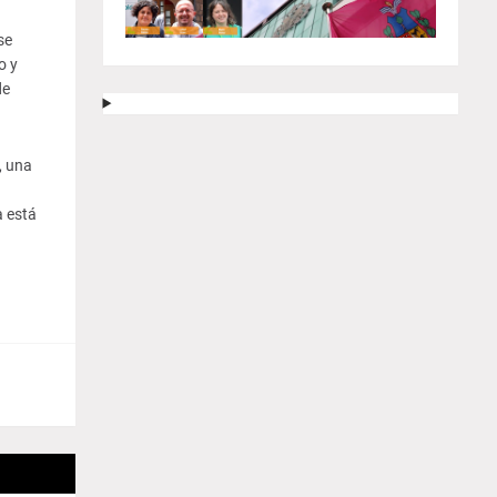
se
o y
de
, una
a está