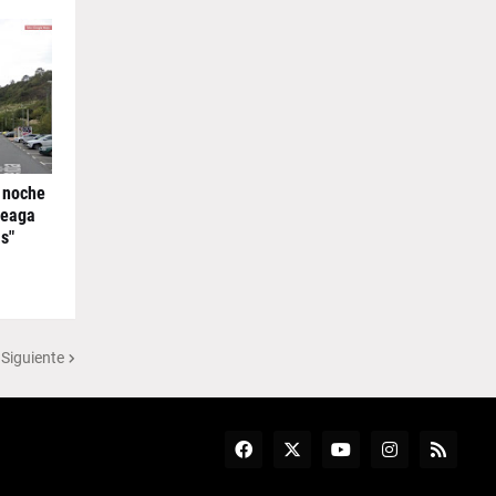
 noche
reaga
s"
 Siguiente