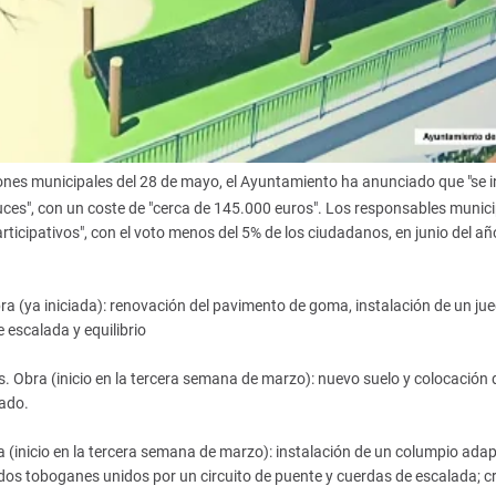
iones municipales del 28 de mayo, el Ayuntamiento ha anunciado que "se i
ruces", con un coste de "cerca de 145.000 euros". Los responsables munic
ticipativos", con el voto menos del 5% de los ciudadanos, en junio del añ
bra (ya iniciada): renovación del pavimento de goma, instalación de un ju
 escalada y equilibrio
os. Obra (inicio en la tercera semana de marzo): nuevo suelo y colocación 
tado.
ra (inicio en la tercera semana de marzo): instalación de un columpio ada
dos toboganes unidos por un circuito de puente y cuerdas de escalada; c