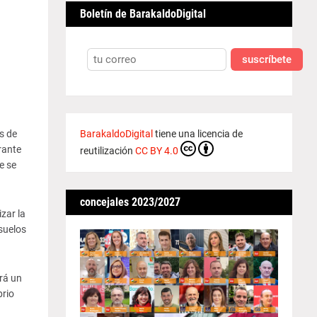
Boletín de BarakaldoDigital
suscríbete
s de
BarakaldoDigital
tiene una licencia de
rante
reutilización
CC BY 4.0
e se
concejales 2023/2027
zar la
suelos
ará un
brio